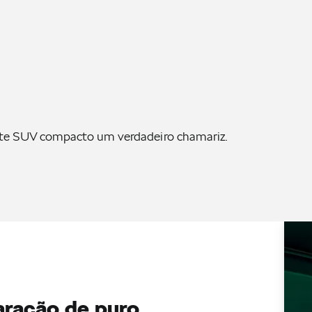
este SUV compacto um verdadeiro chamariz.
ração de puro