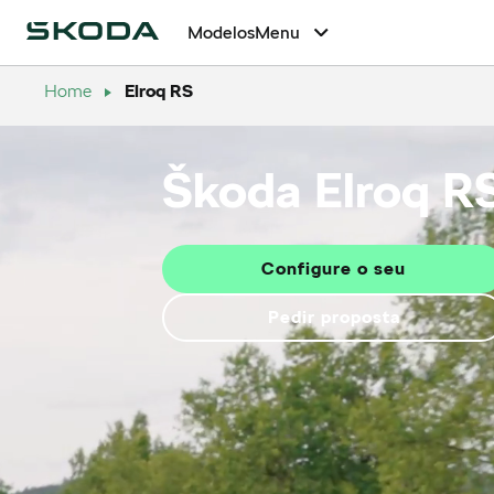
Modelos
Menu
Home
Elroq RS
Škoda Elroq R
Configure o seu
Pedir proposta