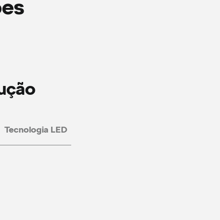
ões
dução
Tecnologia LED