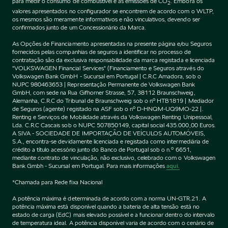
para medir o consumo de combustível e as emissões de CO
. Embora os
2
valores apresentados no configurador se encontrem de acordo com o WLTP,
os mesmos são meramente informativos e não vinculativos, devendo ser
confirmados junto de um Concessionário da Marca.
As Opções de Financiamento apresentadas na presente página e/ou Seguros
fornecidos pelas companhias de seguros a identificar no processo de
contratação são da exclusiva responsabilidade da marca registada e licenciada
"VOLKSWAGEN Financial Services" (Financiamento e Seguros através do
Volkswagen Bank GmbH - Sucursal em Portugal | C.R.C Amadora, sob o
NUPC 980463653 | Representação Permanente de Volkswagen Bank
GmbH, com sede na Rua Gifhorner Strasse, 57, 38112 Braunschweig,
Alemanha, C.R.C do Tribunal de Braunschweig sob o nº HTB1819 | Mediador
de Seguros (agente) registado na ASF sob o nº D-HNQM-UQ9MO-22 |.
Renting e Serviços de Mobilidade através da Volkswagen Renting Unipessoal,
Lda. C.R.C Cascais sob o NUPC 507850149, capital social 435.000,00 Euros.
A SIVA - SOCIEDADE DE IMPORTAÇÃO DE VEÍCULOS AUTOMÓVEIS,
S.A., encontra-se devidamente licenciada e registada como intermediária de
crédito a título acessório junto do Banco de Portugal sob o n.º 6651,
mediante contrato de vinculação, não exclusivo, celebrado com o Volkswagen
Bank Gmbh - Sucursal em Portugal. Para mais informações
aqui.
*Chamada para Rede fixa Nacional
A potência máxima é determinada de acordo com a norma UN-GTR.21. A
potência máxima está disponível quando a bateria de alta tensão está no
estado de carga (EdC) mais elevado possível e a funcionar dentro do intervalo
de temperatura ideal. A potência disponível varia de acordo com o cenário de