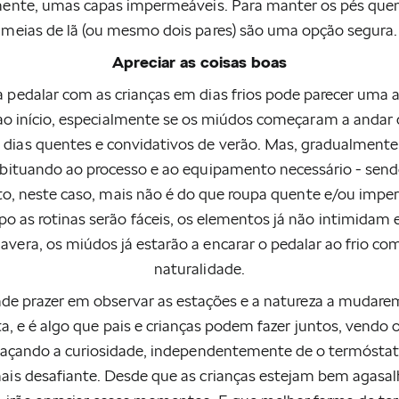
ente, umas capas impermeáveis. Para manter os pés que
meias de lã (ou mesmo dois pares) são uma opção segura.
Apreciar as coisas boas
a pedalar com as crianças em dias frios pode parecer uma 
o início, especialmente se os miúdos começaram a andar d
 dias quentes e convidativos de verão. Mas, gradualmente, 
bituando ao processo e ao equipamento necessário - sen
, neste caso, mais não é do que roupa quente e/ou imp
 as rotinas serão fáceis, os elementos já não intimidam e
avera, os miúdos já estarão a encarar o pedalar ao frio co
naturalidade.
e prazer em observar as estações e a natureza a mudarem
ta, e é algo que pais e crianças podem fazer juntos, vend
icaçando a curiosidade, independentemente de o termóstat
ais desafiante. Desde que as crianças estejam bem agasa