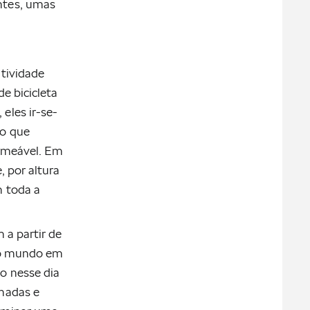
ntes, umas
atividade
e bicicleta
eles ir-se-
do que
ermeável. Em
, por altura
m toda a
 a partir de
o o mundo em
o nesse dia
lhadas e