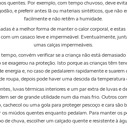
s quentes. Por exemplo, com tempo chuvoso, deve evita
godão, e preferir antes lã ou materiais sintéticos, que não
facilmente e não retêm a humidade.
adas é a melhor forma de manter o calor corporal, e esta
 com um casaco leve e impermeável. Eventualmente, jun
umas calças impermeáveis.
empo, convém verificar se a criança não está demasiado 
o se exagerou na proteção. Isto porque as crianças têm ten
 de energia e, no caso de pedalarem rapidamente e suarem 
de roupa, depois pode haver uma descida da temperatura 
ntes, luvas térmicas interiores e um par extra de luvas e d
dem ser de grande utilidade num dia mais frio. Outros co
, cachecol ou uma gola para proteger pescoço e cara são 
r os miúdos quentes enquanto pedalam. Para manter os p
o de chuva, escolher um calçado quente e resistente à águ