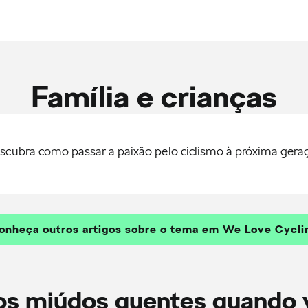
Família e crianças
scubra como passar a paixão pelo ciclismo à próxima gera
onheça outros artigos sobre o tema em We Love Cycli
s miúdos quentes quando vã