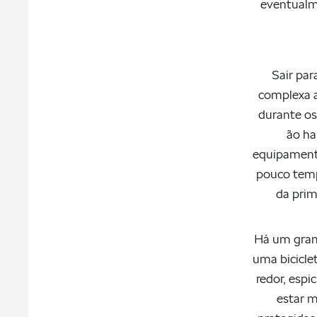
eventualm
Sair par
complexa a
durante os
ão ha
equipamento
pouco tempo
da prim
Há um grand
uma bicicle
redor, esp
estar m