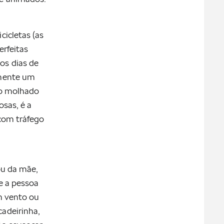
cicletas (as
erfeitas
os dias de
amente um
ão molhado
osas, é a
 com tráfego
ou da mãe,
ue a pessoa
m vento ou
cadeirinha,