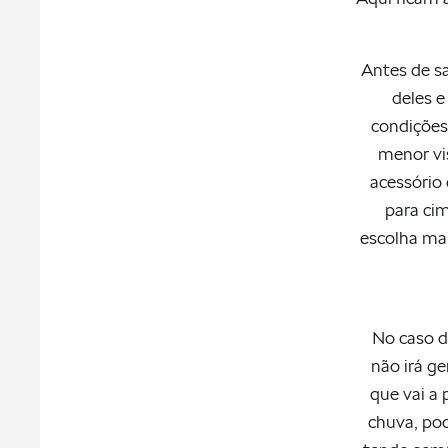
Antes de sa
deles e
condições
menor vi
acessório
para cim
escolha mai
No caso d
não irá ge
que vai a
chuva, pod