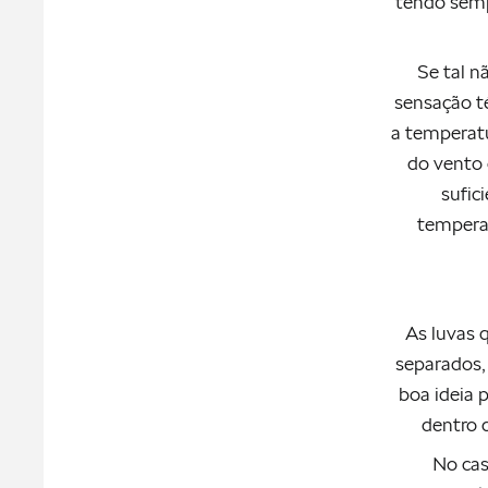
tendo semp
Se tal n
sensação té
a temperat
do vento 
sufic
tempera
As luvas 
separados,
boa ideia 
dentro 
No cas