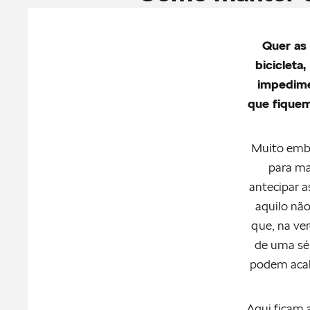
Quer as 
bicicleta
impedime
que fiquem
Muito embo
para ma
antecipar a
aquilo não
que, na ver
de uma sér
podem acab
Aqui ficam 