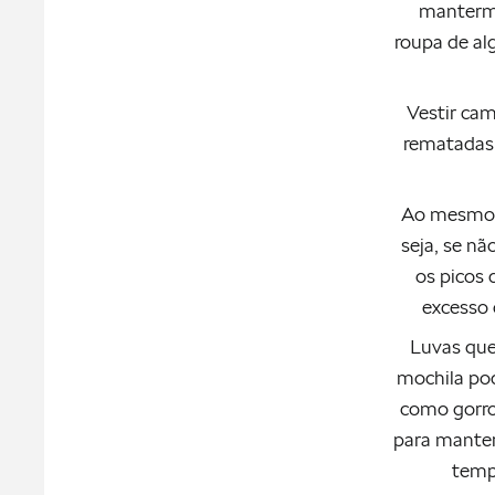
mantermo
roupa de al
Vestir cam
rematadas
Ao mesmo t
seja, se nã
os picos
excesso 
Luvas que
mochila po
como gorro
para mante
temp