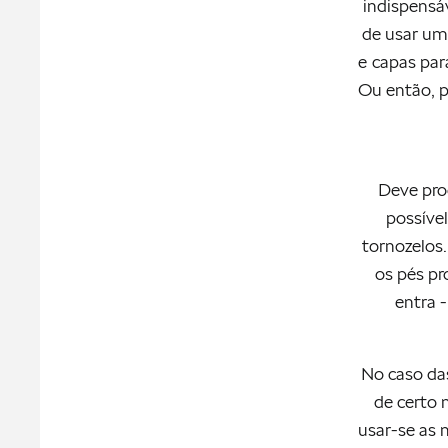
indispensáv
de usar um
e capas para
Ou então, p
Deve pro
possíve
tornozelos
os pés pr
entra 
No caso das
de certo 
usar-se as 