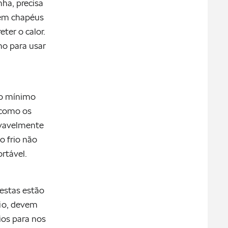
nha, precisa
tem chapéus
eter o calor.
no para usar
 o mínimo
 como os
ovavelmente
o frio não
rtável.
 estas estão
rio, devem
ios para nos