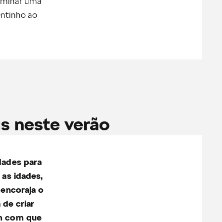
erminar uma
entinho ao
is neste verão
dades para
 as idades,
 encoraja o
 de criar
em com que