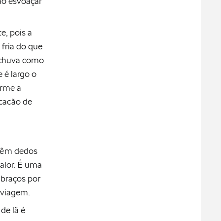
ão esvoaçar
e, pois a
 fria do que
 chuva como
 é largo o
orme a
cacão de
 têm dedos
alor. É uma
 braços por
 viagem.
de lã é