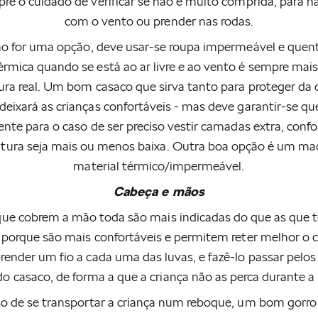
re o cuidado de verificar se não é muito comprida, para n
com o vento ou prender nas rodas.
ão for uma opção, deve usar-se roupa impermeável e quent
rmica quando se está ao ar livre e ao vento é sempre mais
ura real. Um bom casaco que sirva tanto para proteger da
deixará as crianças confortáveis - mas deve garantir-se que
iente para o caso de ser preciso vestir camadas extra, conf
tura seja mais ou menos baixa. Outra boa opção é um ma
material térmico/impermeável.
Cabeça e mãos
que cobrem a mão toda são mais indicadas do que as que
 porque são mais confortáveis e permitem reter melhor o c
prender um fio a cada uma das luvas, e fazê-lo passar pelos
do casaco, de forma a que a criança não as perca durante a
o de se transportar a criança num reboque, um bom gorro 