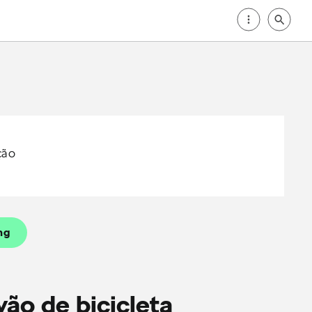
ção
ng
o de bicicleta