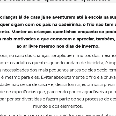
crianças lá de casa já se aventurem até à escola na su
, quer sigam com os pais na cadeirinha, o frio não tem
nto. Manter as crianças quentinhas enquanto se pedal
 mais motivadas e que comecem a apreciar, também, 
ao ar livre mesmo nos dias de inverno.
ra, no caso das crianças, se apliquem muitos dos mesmos
nter os adultos quentes quando andam de bicicleta, é im
s necessidades dos mais pequenos antes de eles decidirem 
 é mesmo para eles. Evitar absolutamente o frio e a chuva
dade, não se sai de casa - e, dessa forma, estamos a privar
ie de experiências que, parecendo pouco agradáveis à prim
ar por ser divertidas e fazem parte do seu processo de de
mundo e dos elementos.
algumas dicas para manter os miúdos sempre quentinhos