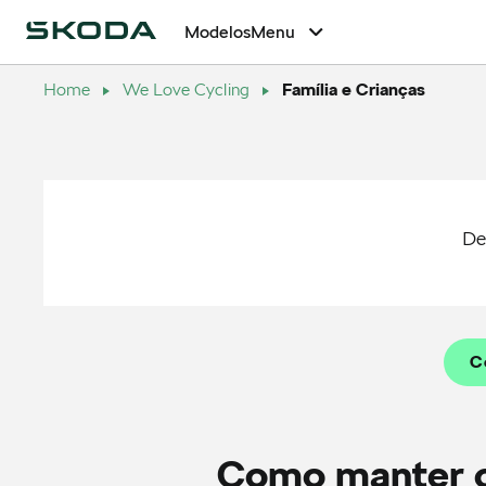
Modelos
Menu
Home
We Love Cycling
Família e Crianças
De
C
Como manter o