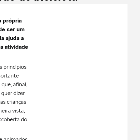
a própria
 de ser um
a ajuda a
a atividade
 princípios
portante
que, afinal,
 quer dizer
 as crianças
eira vista,
scoberta do
 e animados.