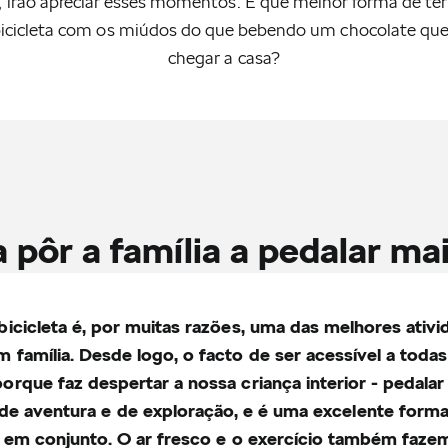
, irão apreciar esses momentos. E que melhor forma de t
bicicleta com os miúdos do que bebendo um chocolate qu
chegar a casa?
a pôr a família a pedalar ma
bicicleta é, por muitas razões, uma das melhores ativi
m família. Desde logo, o facto de ser acessível a todas
porque faz despertar a nossa criança interior - pedalar
de aventura e de exploração, e é uma excelente forma
em conjunto. O ar fresco e o exercício também faz