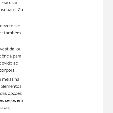
r-se usar
 ensopam tão
s devem ser
tar também
vestida, ou
dência para
devido ao
corporal.
e meias na
mplementos,
boas opções
és secos em
a ou,