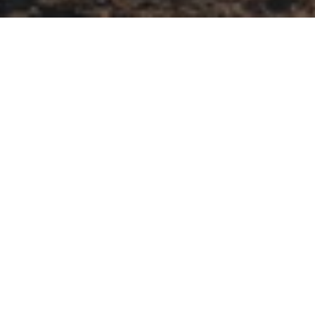
Soluções de Financiamento
Home
Quero um Škoda
Financiamento Škoda
Existem muitos motivos para adquirir um Škoda
desde as melhores condições de financiamento ao
imbatível serviço Após-Venda. Descubra nesta
página todos os serviços que temos para lhe
oferecer.