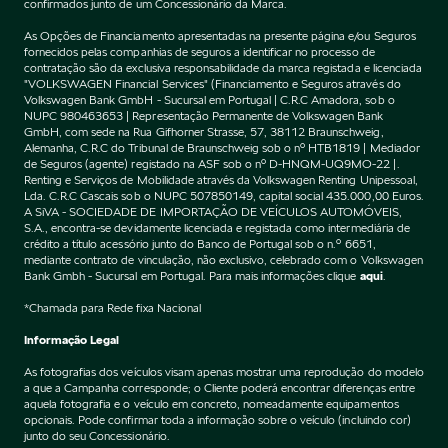
confirmados junto de um Concessionário da Marca.
As Opções de Financiamento apresentadas na presente página e/ou Seguros
fornecidos pelas companhias de seguros a identificar no processo de
contratação são da exclusiva responsabilidade da marca registada e licenciada
"VOLKSWAGEN Financial Services" (Financiamento e Seguros através do
Volkswagen Bank GmbH - Sucursal em Portugal | C.R.C Amadora, sob o
NUPC 980463653 | Representação Permanente de Volkswagen Bank
GmbH, com sede na Rua Gifhorner Strasse, 57, 38112 Braunschweig,
Alemanha, C.R.C do Tribunal de Braunschweig sob o nº HTB1819 | Mediador
de Seguros (agente) registado na ASF sob o nº D-HNQM-UQ9MO-22 |.
Renting e Serviços de Mobilidade através da Volkswagen Renting Unipessoal,
Lda. C.R.C Cascais sob o NUPC 507850149, capital social 435.000,00 Euros.
A SiVA - SOCIEDADE DE IMPORTAÇÃO DE VEÍCULOS AUTOMÓVEIS,
S.A., encontra-se devidamente licenciada e registada como intermediária de
crédito a título acessório junto do Banco de Portugal sob o n.º 6651,
mediante contrato de vinculação, não exclusivo, celebrado com o Volkswagen
Bank Gmbh - Sucursal em Portugal. Para mais informações clique
aqui
.
*Chamada para Rede fixa Nacional
Informação Legal
As fotografias dos veículos visam apenas mostrar uma reprodução do modelo
a que a Campanha corresponde; o Cliente poderá encontrar diferenças entre
aquela fotografia e o veículo em concreto, nomeadamente equipamentos
opcionais. Pode confirmar toda a informação sobre o veículo (incluindo cor)
junto do seu Concessionário.