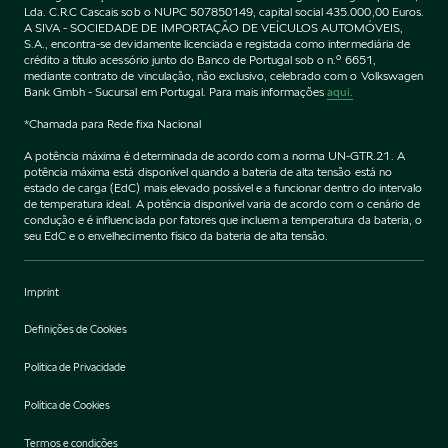
Lda. C.R.C Cascais sob o NUPC 507850149, capital social 435.000,00 Euros.
A SIVA - SOCIEDADE DE IMPORTAÇÃO DE VEÍCULOS AUTOMÓVEIS,
S.A., encontra-se devidamente licenciada e registada como intermediária de
crédito a título acessório junto do Banco de Portugal sob o n.º 6651,
mediante contrato de vinculação, não exclusivo, celebrado com o Volkswagen
Bank Gmbh - Sucursal em Portugal. Para mais informações
aqui.
*Chamada para Rede fixa Nacional
A potência máxima é determinada de acordo com a norma UN-GTR.21. A
potência máxima está disponível quando a bateria de alta tensão está no
estado de carga (EdC) mais elevado possível e a funcionar dentro do intervalo
de temperatura ideal. A potência disponível varia de acordo com o cenário de
condução e é influenciada por fatores que incluem a temperatura da bateria, o
seu EdC e o envelhecimento físico da bateria de alta tensão.
Imprint
Definições de Cookies
Política de Privacidade
Política de Cookies
Termos e condições