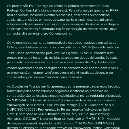
Os preços são PVPR (preço de venda ao público recomendado) para
Portugal Continental (incluindo impostos). Para informação quanto ao PVPR
final do veículo, incluindo eventuais despesas, descontos ou benefícios
adicionais, condições e modos de pagamento e ainda, quando aplicável,
soluções de financiamento em vigor para a aquisição do Veículo e vantagens
adicionais associadas à contratualização de solução de financiamento, deve
contactar diretamente o seu Concessionário.
Os valores de consumo de combustível e os dados relativos a emissões de
CO
apresentados estão em conformidade com o WLTP (Procedimento de
2
Teste Global harmonizado para Veículos Ligeiros). O WLTP consiste num
procedimento de teste mais realista, baseado em dados de condução reais,
para medir o consumo de combustível e as emissões de CO
. Embora os
2
valores apresentados no configurador se encontrem de acordo com o WLTP,
os mesmos são meramente informativos e não vinculativos, devendo ser
confirmados junto de um Concessionário da Marca.
As Opções de Financiamento apresentadas na presente página e/ou Seguros
fornecidos pelas companhias de seguros a identificar no processo de
contratação são da exclusiva responsabilidade da marca registada e licenciada
"VOLKSWAGEN Financial Services" (Financiamento e Seguros através do
Volkswagen Bank GmbH - Sucursal em Portugal | C.R.C Amadora, sob o
NUPC 980463653 | Representação Permanente de Volkswagen Bank
GmbH, com sede na Rua Gifhorner Strasse, 57, 38112 Braunschweig,
Alemanha, C.R.C do Tribunal de Braunschweig sob o nº HTB1819 | Mediador
de Seguros (agente) registado na ASF sob o nº D-HNQM-UQ9MO-22 |.
Renting e Serviços de Mobilidade através da Volkswagen Renting Unipessoal,