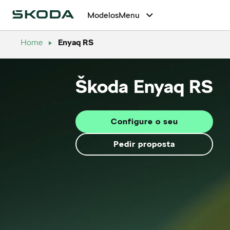
Modelos
Menu
Home
Enyaq RS
Škoda Enyaq RS
Configure o seu
Pedir proposta