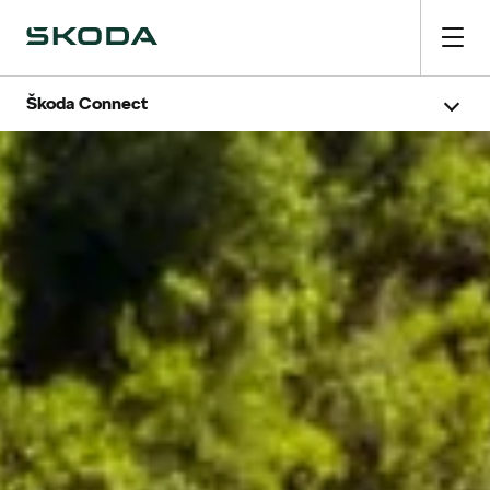
Škoda Connect
Traffication
Pay to Park
Pay to Fuel
Programação de Serviços
Manual de Instruções Digital