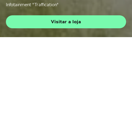
Infotainment "Traffication"
Visitar a loja
Traffication
Home
Após-Venda
Škoda Connect
Ainda mais seguro na estrada! A aplicação de
Infotainment "Traffication" mantém-no atualizado
sobre os acontecimentos relevantes no trânsito
e até o alerta se estiver a entrar na autoestrada
na direção errada. E o melhor de tudo: não
precisa de abrir a aplicação sempre que começar
a conduzir - ela funciona sempre em segundo
plano. Obtenha agora uma versão de teste