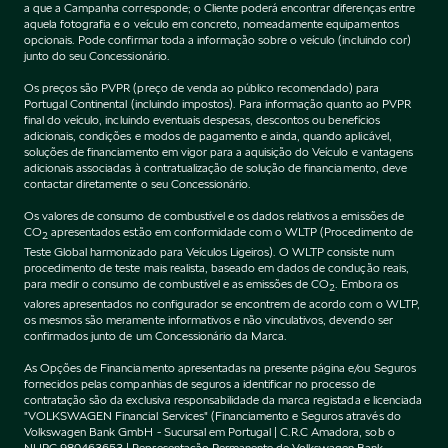
a que a Campanha corresponde; o Cliente poderá encontrar diferenças entre
aquela fotografia e o veículo em concreto, nomeadamente equipamentos
opcionais. Pode confirmar toda a informação sobre o veículo (incluindo cor)
junto do seu Concessionário.
Os preços são PVPR (preço de venda ao público recomendado) para
Portugal Continental (incluindo impostos). Para informação quanto ao PVPR
final do veículo, incluindo eventuais despesas, descontos ou benefícios
adicionais, condições e modos de pagamento e ainda, quando aplicável,
soluções de financiamento em vigor para a aquisição do Veículo e vantagens
adicionais associadas à contratualização de solução de financiamento, deve
contactar diretamente o seu Concessionário.
Os valores de consumo de combustível e os dados relativos a emissões de
CO
apresentados estão em conformidade com o WLTP (Procedimento de
2
Teste Global harmonizado para Veículos Ligeiros). O WLTP consiste num
procedimento de teste mais realista, baseado em dados de condução reais,
para medir o consumo de combustível e as emissões de CO
. Embora os
2
valores apresentados no configurador se encontrem de acordo com o WLTP,
os mesmos são meramente informativos e não vinculativos, devendo ser
confirmados junto de um Concessionário da Marca.
As Opções de Financiamento apresentadas na presente página e/ou Seguros
fornecidos pelas companhias de seguros a identificar no processo de
contratação são da exclusiva responsabilidade da marca registada e licenciada
"VOLKSWAGEN Financial Services" (Financiamento e Seguros através do
Volkswagen Bank GmbH - Sucursal em Portugal | C.R.C Amadora, sob o
NUPC 980463653 | Representação Permanente de Volkswagen Bank