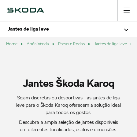
Jantes Škoda Fabia
Jantes de liga leve
Jantes Škoda Enyaq
Jantes Škoda Karoq
Jantes Škoda Superb
Jantes Škoda Kodiaq
Home
Após-Venda
Pneus e Rodas
Jantes de liga leve
Jantes Škoda Kamiq
Jantes Škoda Elroq
Jantes Škoda Octavia
Jantes Škoda Scala
Jantes Škoda Karoq
Sejam discretas ou desportivas - as jantes de liga
leve para o Škoda Karoq oferecem a solução ideal
para todos os gostos.
Descubra a ampla seleção de jantes disponíveis
em diferentes tonalidades, estilos e dimensões.