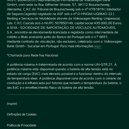
GmbH, com sede na Rua Gifhorner Strasse, 57, 38112 Braunschweig,
Alemanha, C.R.C do Tribunal de Braunschweig sob o nº HTB1819 | Mediador
de Seguros (agente) registado na ASF sob o nº D-HNQM-UQ9MO-22 |.
Renting e Serviços de Mobilidade através da Volkswagen Renting Unipessoal,
Lda. C.R.C Cascais sob o NUPC 507850149, capital social 435.000,00 Euros.
A SIVA - SOCIEDADE DE IMPORTAÇÃO DE VEÍCULOS AUTOMÓVEIS,
S.A., encontra-se devidamente licenciada e registada como intermediária de
crédito a título acessório junto do Banco de Portugal sob o n.º 6651,
mediante contrato de vinculação, não exclusivo, celebrado com o Volkswagen
Bank Gmbh - Sucursal em Portugal. Para mais informações
aqui.
*Chamada para Rede fixa Nacional
A potência máxima é determinada de acordo com a norma UN-GTR.21. A
potência máxima está disponível quando a bateria de alta tensão está no
estado de carga (EdC) mais elevado possível e a funcionar dentro do intervalo
de temperatura ideal. A potência disponível varia de acordo com o cenário de
condução e é influenciada por fatores que incluem a temperatura da bateria, o
seu EdC e o envelhecimento físico da bateria de alta tensão.
Imprint
Definições de Cookies
Política de Privacidade