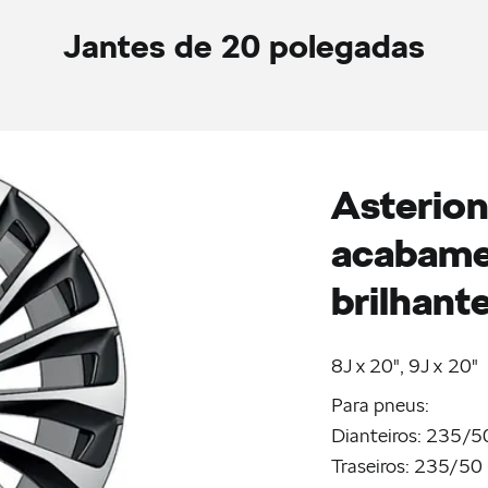
Jantes de 20 polegadas
Asterion
acabame
brilhant
8J x 20", 9J x 20"
Para pneus:
Dianteiros: 235/50
Traseiros: 235/50 