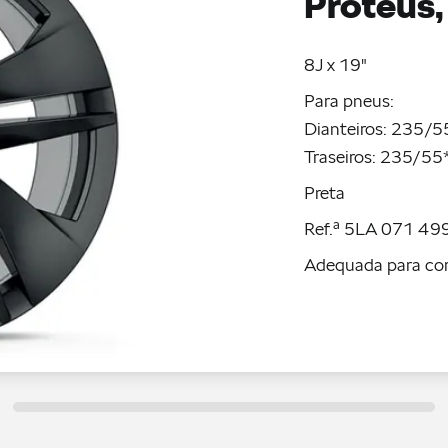
Proteus,
8J x 19"
Para pneus:
Dianteiros: 235/5
Traseiros: 235/55
Preta
Ref.ª 5LA 071 49
Adequada para cor