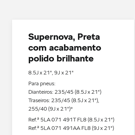
Supernova, Preta
com acabamento
polido brilhante
8.5J x 21", 9J x 21"
Para pneus:
Dianteiros: 235/45 (8.5J x 21")
Traseiros: 235/45 (8.5J x 21"),
255/40 (9J x 21")*
Ref.ª 5LA 071 491T FL8 (8.5J x 21")
Ref.ª 5LA 071 491AA FL8 (9J x 21")