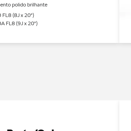
nto polido brilhante
 FL8 (8J x 20")
A FL8 (9J x 20")