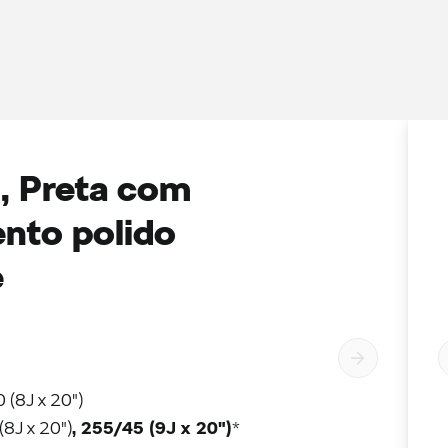
, Preta com
nto polido
e
 (8J x 20")
, 255/45 (9J x 20")
(8J x 20")
*