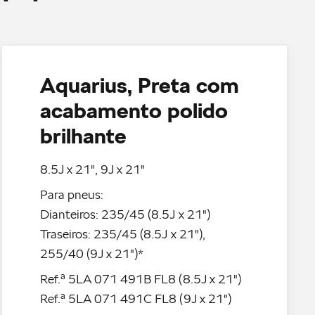
Aquarius, Preta com
acabamento polido
brilhante
8.5J x 21", 9J x 21"
Para pneus:
Dianteiros: 235/45 (8.5J x 21")
Traseiros: 235/45 (8.5J x 21"),
255/40 (9J x 21")*
Ref.ª 5LA 071 491B FL8 (8.5J x 21")
Ref.ª 5LA 071 491C FL8 (9J x 21")