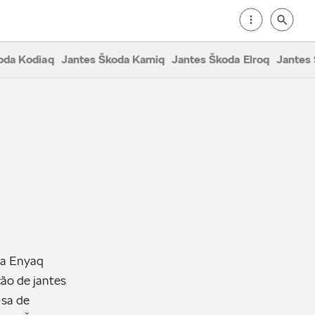
oda Kodiaq
Jantes Škoda Kamiq
Jantes Škoda Elroq
Jantes
da Enyaq
ção de jantes
isa de