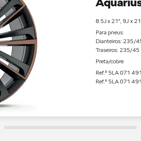
Aquarius
8.5J x 21", 9J x 21
Para pneus:
Dianteiros: 235/45
Traseiros: 235/45 
Preta/cobre
Ref.ª 5LA 071 491
Ref.ª 5LA 071 49