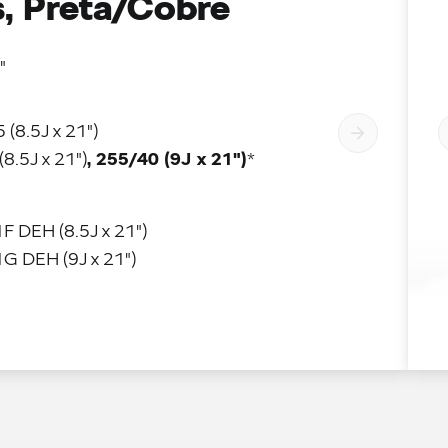
, Preta/Cobre
"
 (8.5J x 21")
, 255/40 (9J x 21")
(8.5J x 21")
*
F DEH (8.5J x 21")
1G DEH (9J x 21")