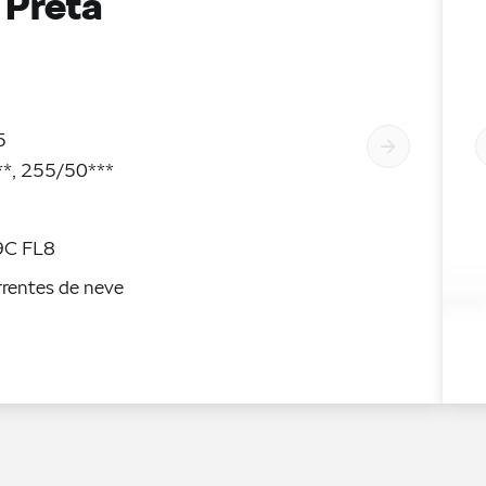
 Preta
5
**, 255/50***
9C FL8
rentes de neve