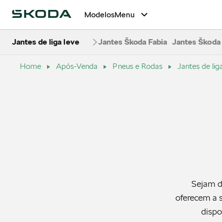
Modelos
Menu
Jantes de liga leve
Jantes Škoda Fabia
Jantes Škoda
Home
Após-Venda
Pneus e Rodas
Jantes de lig
Sejam di
oferecem a s
dispo