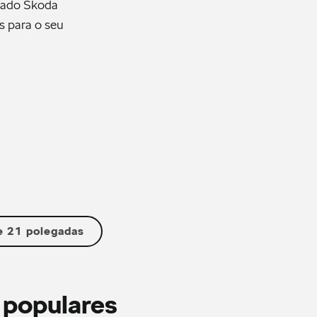
izado Škoda
s para o seu
e 21 polegadas
 populares