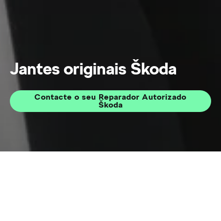
Jantes originais Škoda
Contacte o seu Reparador Autorizado
Škoda
Jantes de liga leve
Home
Após-Venda
Pneus e Rodas
As jantes de um veículo Škoda têm de cumprir
elevados padrões de exigência. Além de um design