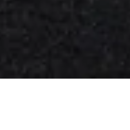
Škoda Peaq: primeiro vislumbre
do novo topo de gama elétrico
da Škoda