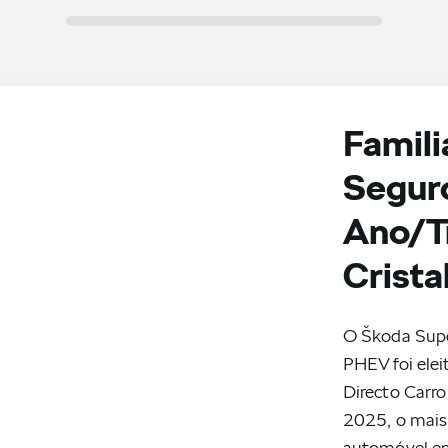
Famili
Seguro
Ano/T
Crista
O Škoda Supe
PHEV foi elei
Directo Carro
2025, o mais 
automóvel em