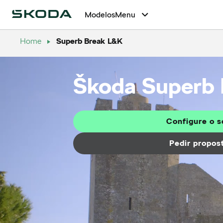
Modelos
Menu
Home
Superb Break L&K
Škoda Superb 
Configure o s
Pedir propos