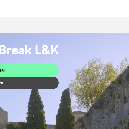
Break L&K
eu
ta