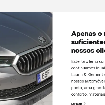
Apenas o 
suficient
nossos cl
Este foi o lema c
continuamos igua
Laurin & Klement 
nossos automóveis,
ponta, uma grande
conforto, materiai
Ler mais