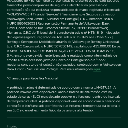
As Opções de Financiamento apresentadas na presente página e/ou Seguros
fornecidos pelas companhias de seguros a identificar no processo de
contratação são da exclusiva responsabilidade da marca registada e licenciada
"VOLKSWAGEN Financial Services" (Financiamento e Seguros através do
Volkswagen Bank GmbH - Sucursal em Portugal | C.R.C Amadora, sob o
NUPC 980463653 | Representação Permanente de Volkswagen Bank
GmbH, com sede na Rua Gifhorner Strasse, 57, 38112 Braunschweig,
Alemanha, C.R.C do Tribunal de Braunschweig sob o nº HTB1819 | Mediador
de Seguros (agente) registado na ASF sob o nº D-HNQM-UQ9MO-22 |.
Renting e Serviços de Mobilidade através da Volkswagen Renting Unipessoal,
Lda. C.R.C Cascais sob o NUPC 507850149, capital social 435.000,00 Euros.
A SIVA - SOCIEDADE DE IMPORTAÇÃO DE VEÍCULOS AUTOMÓVEIS,
S.A., encontra-se devidamente licenciada e registada como intermediária de
crédito a título acessório junto do Banco de Portugal sob o n.º 6651,
mediante contrato de vinculação, não exclusivo, celebrado com o Volkswagen
Bank Gmbh - Sucursal em Portugal. Para mais informações
aqui.
*Chamada para Rede fixa Nacional
A potência máxima é determinada de acordo com a norma UN-GTR.21. A
potência máxima está disponível quando a bateria de alta tensão está no
estado de carga (EdC) mais elevado possível e a funcionar dentro do intervalo
de temperatura ideal. A potência disponível varia de acordo com o cenário de
condução e é influenciada por fatores que incluem a temperatura da bateria, o
seu EdC e o envelhecimento físico da bateria de alta tensão.
Imprint