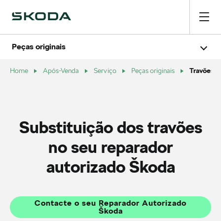
Peças originais
Líquidos
Travões
Travões
Home
Após-Venda
Serviço
Peças originais
Bateria de arranque
Substituição dos travões
no seu reparador
autorizado Škoda
Contacte o seu Reparador Autorizado
Škoda