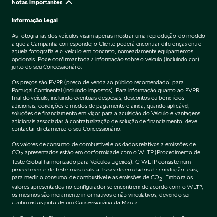
Notas importantes
Informação Legal
As fotografias dos veículos visam apenas mostrar uma reprodução do modelo
a que a Campanha corresponde; o Cliente poderá encontrar diferenças entre
aquela fotografia e o veículo em concreto, nomeadamente equipamentos
opcionais. Pode confirmar toda a informação sobre o veículo (incluindo cor)
junto do seu Concessionário.
Os preços são PVPR (preço de venda ao público recomendado) para
Portugal Continental (incluindo impostos). Para informação quanto ao PVPR
final do veículo, incluindo eventuais despesas, descontos ou benefícios
adicionais, condições e modos de pagamento e ainda, quando aplicável,
soluções de financiamento em vigor para a aquisição do Veículo e vantagens
adicionais associadas à contratualização de solução de financiamento, deve
contactar diretamente o seu Concessionário.
Os valores de consumo de combustível e os dados relativos a emissões de
CO
apresentados estão em conformidade com o WLTP (Procedimento de
2
Teste Global harmonizado para Veículos Ligeiros). O WLTP consiste num
procedimento de teste mais realista, baseado em dados de condução reais,
para medir o consumo de combustível e as emissões de CO
. Embora os
2
valores apresentados no configurador se encontrem de acordo com o WLTP,
os mesmos são meramente informativos e não vinculativos, devendo ser
confirmados junto de um Concessionário da Marca.