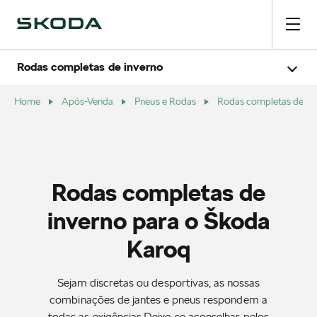
Škoda Scala
Škoda Kodiaq
Rodas completas de inverno
Škoda Elroq
Škoda Enyaq Coupé
Škoda Kamiq
Home
Após-Venda
Pneus e Rodas
Rodas completas de in
Škoda Enyaq
Škoda Karoq
Škoda Fabia
Škoda Superb
Škoda Octavia
Rodas completas de
inverno para o Škoda
Karoq
Sejam discretas ou desportivas, as nossas
combinações de jantes e pneus respondem a
todas as exigências.Deixe-se aconselhar pelos