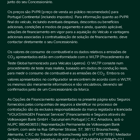
junto do seu Concessionário.
Os preços são PVPR (preço de venda ao público recomendado) para
Portugal Continental (incluindo impostos). Para informação quanto ao PVPR
final do veículo, incluindo eventuais despesas, descontos ou benefícios
adicionais, condições e modos de pagamento e ainda, quando aplicável,
soluções de financiamento em vigor para a aquisição do Veículo e vantagens
adicionais associadas à contratualização de solução de financiamento, deve
contactar diretamente o seu Concessionário.
Os valores de consumo de combustível e os dados relativos a emissões de
CO
apresentados estão em conformidade com o WLTP (Procedimento de
2
Teste Global harmonizado para Veículos Ligeiros). O WLTP consiste num
procedimento de teste mais realista, baseado em dados de condução reais,
para medir o consumo de combustível e as emissões de CO
. Embora os
2
valores apresentados no configurador se encontrem de acordo com o WLTP,
os mesmos são meramente informativos e não vinculativos, devendo ser
confirmados junto de um Concessionário da Marca.
As Opções de Financiamento apresentadas na presente página e/ou Seguros
fornecidos pelas companhias de seguros a identificar no processo de
contratação são da exclusiva responsabilidade da marca registada e licenciada
"VOLKSWAGEN Financial Services" (Financiamento e Seguros através do
Volkswagen Bank GmbH - Sucursal em Portugal | C.R.C Amadora, sob o
NUPC 980463653 | Representação Permanente de Volkswagen Bank
GmbH, com sede na Rua Gifhorner Strasse, 57, 38112 Braunschweig,
Alemanha, C.R.C do Tribunal de Braunschweig sob o nº HTB1819 | Mediador
de Seguros (agente) registado na ASF sob o nº D-HNQM-UQ9MO-22 |.