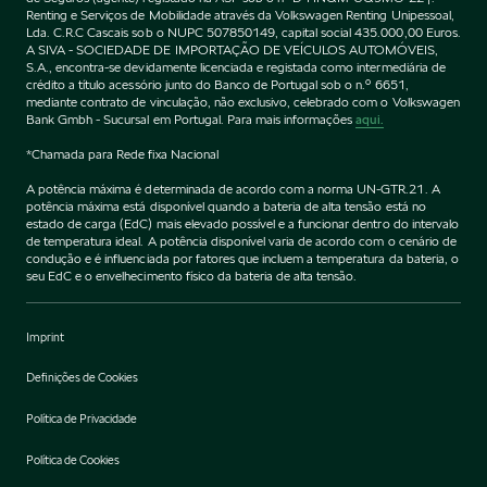
Renting e Serviços de Mobilidade através da Volkswagen Renting Unipessoal,
Lda. C.R.C Cascais sob o NUPC 507850149, capital social 435.000,00 Euros.
A SIVA - SOCIEDADE DE IMPORTAÇÃO DE VEÍCULOS AUTOMÓVEIS,
S.A., encontra-se devidamente licenciada e registada como intermediária de
crédito a título acessório junto do Banco de Portugal sob o n.º 6651,
mediante contrato de vinculação, não exclusivo, celebrado com o Volkswagen
Bank Gmbh - Sucursal em Portugal. Para mais informações
aqui.
*Chamada para Rede fixa Nacional
A potência máxima é determinada de acordo com a norma UN-GTR.21. A
potência máxima está disponível quando a bateria de alta tensão está no
estado de carga (EdC) mais elevado possível e a funcionar dentro do intervalo
de temperatura ideal. A potência disponível varia de acordo com o cenário de
condução e é influenciada por fatores que incluem a temperatura da bateria, o
seu EdC e o envelhecimento físico da bateria de alta tensão.
Imprint
Definições de Cookies
Política de Privacidade
Política de Cookies