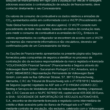
soluções de financiamento em vigor para a aquisição do Veículo e vantagens
adicionais associadas à contratualização de solução de financiamento, deve
contactar diretamente o seu Concessionário.
Os valores de consumo de combustível e os dados relativos a emissões de
CO
apresentados estão em conformidade com o WLTP (Procedimento de
2
Teste Global harmonizado para Veículos Ligeiros). O WLTP consiste num
procedimento de teste mais realista, baseado em dados de condução reais,
para medir o consumo de combustível e as emissões de CO
. Embora os
2
valores apresentados no configurador se encontrem de acordo com o WLTP,
os mesmos são meramente informativos e não vinculativos, devendo ser
confirmados junto de um Concessionário da Marca.
As Opções de Financiamento apresentadas na presente página e/ou Seguros
fornecidos pelas companhias de seguros a identificar no processo de
contratação são da exclusiva responsabilidade da marca registada e licenciada
"VOLKSWAGEN Financial Services" (Financiamento e Seguros através do
Volkswagen Bank GmbH - Sucursal em Portugal | C.R.C Amadora, sob o
NUPC 980463653 | Representação Permanente de Volkswagen Bank
GmbH, com sede na Rua Gifhorner Strasse, 57, 38112 Braunschweig,
Alemanha, C.R.C do Tribunal de Braunschweig sob o nº HTB1819 | Mediador
de Seguros (agente) registado na ASF sob o nº D-HNQM-UQ9MO-22 |.
Renting e Serviços de Mobilidade através da Volkswagen Renting Unipessoal,
Lda. C.R.C Cascais sob o NUPC 507850149, capital social 435.000,00 Euros.
A SIVA - SOCIEDADE DE IMPORTAÇÃO DE VEÍCULOS AUTOMÓVEIS,
S.A., encontra-se devidamente licenciada e registada como intermediária de
crédito a título acessório junto do Banco de Portugal sob o n.º 6651,
mediante contrato de vinculação, não exclusivo, celebrado com o Volkswagen