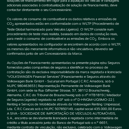
soluções de financiamento em vigor para a aquisição do Veículo e vantagens
adicionais associadas à contratualização de solução de financiamento, deve
contactar diretamente o seu Concessionário.
Os valores de consumo de combustível e os dados relativos a emissões de
CO
apresentados estão em conformidade com o WLTP (Procedimento de
2
Teste Global harmonizado para Veículos Ligeiros). O WLTP consiste num
procedimento de teste mais realista, baseado em dados de condução reais,
para medir o consumo de combustível e as emissões de CO
. Embora os
2
valores apresentados no configurador se encontrem de acordo com o WLTP,
os mesmos são meramente informativos e não vinculativos, devendo ser
confirmados junto de um Concessionário da Marca.
As Opções de Financiamento apresentadas na presente página e/ou Seguros
fornecidos pelas companhias de seguros a identificar no processo de
contratação são da exclusiva responsabilidade da marca registada e licenciada
"VOLKSWAGEN Financial Services" (Financiamento e Seguros através do
Volkswagen Bank GmbH - Sucursal em Portugal | C.R.C Amadora, sob o
NUPC 980463653 | Representação Permanente de Volkswagen Bank
GmbH, com sede na Rua Gifhorner Strasse, 57, 38112 Braunschweig,
Alemanha, C.R.C do Tribunal de Braunschweig sob o nº HTB1819 | Mediador
de Seguros (agente) registado na ASF sob o nº D-HNQM-UQ9MO-22 |.
Renting e Serviços de Mobilidade através da Volkswagen Renting Unipessoal,
Lda. C.R.C Cascais sob o NUPC 507850149, capital social 435.000,00 Euros.
A SIVA - SOCIEDADE DE IMPORTAÇÃO DE VEÍCULOS AUTOMÓVEIS,
S.A., encontra-se devidamente licenciada e registada como intermediária de
crédito a título acessório junto do Banco de Portugal sob o n.º 6651,
mediante contrato de vinculação, não exclusivo, celebrado com o Volkswagen