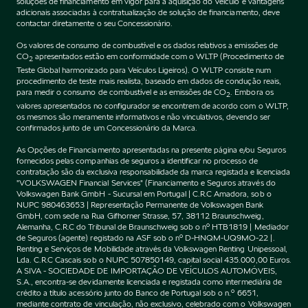
soluções de financiamento em vigor para a aquisição do Veículo e vantagens
adicionais associadas à contratualização de solução de financiamento, deve
contactar diretamente o seu Concessionário.
Os valores de consumo de combustível e os dados relativos a emissões de
CO
apresentados estão em conformidade com o WLTP (Procedimento de
2
Teste Global harmonizado para Veículos Ligeiros). O WLTP consiste num
procedimento de teste mais realista, baseado em dados de condução reais,
para medir o consumo de combustível e as emissões de CO
. Embora os
2
valores apresentados no configurador se encontrem de acordo com o WLTP,
os mesmos são meramente informativos e não vinculativos, devendo ser
confirmados junto de um Concessionário da Marca.
As Opções de Financiamento apresentadas na presente página e/ou Seguros
fornecidos pelas companhias de seguros a identificar no processo de
contratação são da exclusiva responsabilidade da marca registada e licenciada
"VOLKSWAGEN Financial Services" (Financiamento e Seguros através do
Volkswagen Bank GmbH - Sucursal em Portugal | C.R.C Amadora, sob o
NUPC 980463653 | Representação Permanente de Volkswagen Bank
GmbH, com sede na Rua Gifhorner Strasse, 57, 38112 Braunschweig,
Alemanha, C.R.C do Tribunal de Braunschweig sob o nº HTB1819 | Mediador
de Seguros (agente) registado na ASF sob o nº D-HNQM-UQ9MO-22 |.
Renting e Serviços de Mobilidade através da Volkswagen Renting Unipessoal,
Lda. C.R.C Cascais sob o NUPC 507850149, capital social 435.000,00 Euros.
A SIVA - SOCIEDADE DE IMPORTAÇÃO DE VEÍCULOS AUTOMÓVEIS,
S.A., encontra-se devidamente licenciada e registada como intermediária de
crédito a título acessório junto do Banco de Portugal sob o n.º 6651,
mediante contrato de vinculação, não exclusivo, celebrado com o Volkswagen