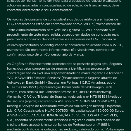
soluções de financiamento em vigor para a aquisição do Veículo e vantagens
adicionais associadas à contratualização de solução de financiamento, deve
contactar diretamente o seu Concessionário.
Os valores de consumo de combustível e os dados relativos a emissões de
CO
apresentados estão em conformidade com o WLTP (Procedimento de
2
Teste Global harmonizado para Veículos Ligeiros). O WLTP consiste num
procedimento de teste mais realista, baseado em dados de condução reais,
para medir o consumo de combustível e as emissões de CO
. Embora os
2
valores apresentados no configurador se encontrem de acordo com o WLTP,
os mesmos são meramente informativos e não vinculativos, devendo ser
confirmados junto de um Concessionário da Marca.
As Opções de Financiamento apresentadas na presente página e/ou Seguros
fornecidos pelas companhias de seguros a identificar no processo de
contratação são da exclusiva responsabilidade da marca registada e licenciada
"VOLKSWAGEN Financial Services" (Financiamento e Seguros através do
Volkswagen Bank GmbH - Sucursal em Portugal | C.R.C Amadora, sob o
NUPC 980463653 | Representação Permanente de Volkswagen Bank
GmbH, com sede na Rua Gifhorner Strasse, 57, 38112 Braunschweig,
Alemanha, C.R.C do Tribunal de Braunschweig sob o nº HTB1819 | Mediador
de Seguros (agente) registado na ASF sob o nº D-HNQM-UQ9MO-22 |.
Renting e Serviços de Mobilidade através da Volkswagen Renting Unipessoal,
Lda. C.R.C Cascais sob o NUPC 507850149, capital social 435.000,00 Euros.
A SIVA - SOCIEDADE DE IMPORTAÇÃO DE VEÍCULOS AUTOMÓVEIS,
S.A., encontra-se devidamente licenciada e registada como intermediária de
crédito a título acessório junto do Banco de Portugal sob o n.º 6651,
mediante contrato de vinculação, não exclusivo, celebrado com o Volkswagen