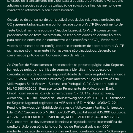
soluções de financiamento em vigor para a aquisição do Veículo e vantagens
adicionais associadas à contratualização de solução de financiamento, deve
contactar diretamente o seu Concessionário.
Os valores de consumo de combustível e os dados relativos a emissões de
CO
apresentados estão em conformidade com o WLTP (Procedimento de
2
Teste Global harmonizado para Veículos Ligeiros). O WLTP consiste num
procedimento de teste mais realista, baseado em dados de condução reais,
para medir o consumo de combustível e as emissões de CO
. Embora os
2
valores apresentados no configurador se encontrem de acordo com o WLTP,
os mesmos são meramente informativos e não vinculativos, devendo ser
confirmados junto de um Concessionário da Marca.
As Opções de Financiamento apresentadas na presente página e/ou Seguros
fornecidos pelas companhias de seguros a identificar no processo de
contratação são da exclusiva responsabilidade da marca registada e licenciada
"VOLKSWAGEN Financial Services" (Financiamento e Seguros através do
Volkswagen Bank GmbH - Sucursal em Portugal | C.R.C Amadora, sob o
NUPC 980463653 | Representação Permanente de Volkswagen Bank
GmbH, com sede na Rua Gifhorner Strasse, 57, 38112 Braunschweig,
Alemanha, C.R.C do Tribunal de Braunschweig sob o nº HTB1819 | Mediador
de Seguros (agente) registado na ASF sob o nº D-HNQM-UQ9MO-22 |.
Renting e Serviços de Mobilidade através da Volkswagen Renting Unipessoal,
Lda. C.R.C Cascais sob o NUPC 507850149, capital social 435.000,00 Euros.
A SIVA - SOCIEDADE DE IMPORTAÇÃO DE VEÍCULOS AUTOMÓVEIS,
S.A., encontra-se devidamente licenciada e registada como intermediária de
crédito a título acessório junto do Banco de Portugal sob o n.º 6651,
mediante contrato de vinculação, não exclusivo, celebrado com o Volkswagen