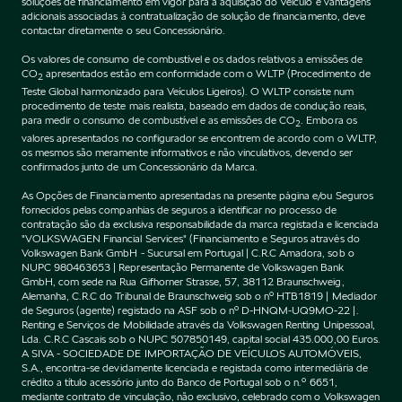
soluções de financiamento em vigor para a aquisição do Veículo e vantagens
adicionais associadas à contratualização de solução de financiamento, deve
contactar diretamente o seu Concessionário.
Os valores de consumo de combustível e os dados relativos a emissões de
CO
apresentados estão em conformidade com o WLTP (Procedimento de
2
Teste Global harmonizado para Veículos Ligeiros). O WLTP consiste num
procedimento de teste mais realista, baseado em dados de condução reais,
para medir o consumo de combustível e as emissões de CO
. Embora os
2
valores apresentados no configurador se encontrem de acordo com o WLTP,
os mesmos são meramente informativos e não vinculativos, devendo ser
confirmados junto de um Concessionário da Marca.
As Opções de Financiamento apresentadas na presente página e/ou Seguros
fornecidos pelas companhias de seguros a identificar no processo de
contratação são da exclusiva responsabilidade da marca registada e licenciada
"VOLKSWAGEN Financial Services" (Financiamento e Seguros através do
Volkswagen Bank GmbH - Sucursal em Portugal | C.R.C Amadora, sob o
NUPC 980463653 | Representação Permanente de Volkswagen Bank
GmbH, com sede na Rua Gifhorner Strasse, 57, 38112 Braunschweig,
Alemanha, C.R.C do Tribunal de Braunschweig sob o nº HTB1819 | Mediador
de Seguros (agente) registado na ASF sob o nº D-HNQM-UQ9MO-22 |.
Renting e Serviços de Mobilidade através da Volkswagen Renting Unipessoal,
Lda. C.R.C Cascais sob o NUPC 507850149, capital social 435.000,00 Euros.
A SIVA - SOCIEDADE DE IMPORTAÇÃO DE VEÍCULOS AUTOMÓVEIS,
S.A., encontra-se devidamente licenciada e registada como intermediária de
crédito a título acessório junto do Banco de Portugal sob o n.º 6651,
mediante contrato de vinculação, não exclusivo, celebrado com o Volkswagen