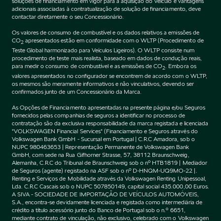
soluções de financiamento em vigor para a aquisição do Veículo e vantagens
adicionais associadas à contratualização de solução de financiamento, deve
contactar diretamente o seu Concessionário.
Os valores de consumo de combustível e os dados relativos a emissões de
CO
apresentados estão em conformidade com o WLTP (Procedimento de
2
Teste Global harmonizado para Veículos Ligeiros). O WLTP consiste num
procedimento de teste mais realista, baseado em dados de condução reais,
para medir o consumo de combustível e as emissões de CO
. Embora os
2
valores apresentados no configurador se encontrem de acordo com o WLTP,
os mesmos são meramente informativos e não vinculativos, devendo ser
confirmados junto de um Concessionário da Marca.
As Opções de Financiamento apresentadas na presente página e/ou Seguros
fornecidos pelas companhias de seguros a identificar no processo de
contratação são da exclusiva responsabilidade da marca registada e licenciada
"VOLKSWAGEN Financial Services" (Financiamento e Seguros através do
Volkswagen Bank GmbH - Sucursal em Portugal | C.R.C Amadora, sob o
NUPC 980463653 | Representação Permanente de Volkswagen Bank
GmbH, com sede na Rua Gifhorner Strasse, 57, 38112 Braunschweig,
Alemanha, C.R.C do Tribunal de Braunschweig sob o nº HTB1819 | Mediador
de Seguros (agente) registado na ASF sob o nº D-HNQM-UQ9MO-22 |.
Renting e Serviços de Mobilidade através da Volkswagen Renting Unipessoal,
Lda. C.R.C Cascais sob o NUPC 507850149, capital social 435.000,00 Euros.
A SIVA - SOCIEDADE DE IMPORTAÇÃO DE VEÍCULOS AUTOMÓVEIS,
S.A., encontra-se devidamente licenciada e registada como intermediária de
crédito a título acessório junto do Banco de Portugal sob o n.º 6651,
mediante contrato de vinculação, não exclusivo, celebrado com o Volkswagen