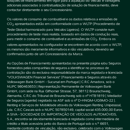
soluções de financiamento em vigor para a aquisição do Veículo e vantagens
adicionais associadas à contratualização de solução de financiamento, deve
contactar diretamente o seu Concessionário.
Os valores de consumo de combustível e os dados relativos a emissões de
CO
apresentados estão em conformidade com o WLTP (Procedimento de
2
Teste Global harmonizado para Veículos Ligeiros). O WLTP consiste num
procedimento de teste mais realista, baseado em dados de condução reais,
para medir o consumo de combustível e as emissões de CO
. Embora os
2
valores apresentados no configurador se encontrem de acordo com o WLTP,
os mesmos são meramente informativos e não vinculativos, devendo ser
confirmados junto de um Concessionário da Marca.
As Opções de Financiamento apresentadas na presente página e/ou Seguros
fornecidos pelas companhias de seguros a identificar no processo de
contratação são da exclusiva responsabilidade da marca registada e licenciada
"VOLKSWAGEN Financial Services" (Financiamento e Seguros através do
Volkswagen Bank GmbH - Sucursal em Portugal | C.R.C Amadora, sob o
NUPC 980463653 | Representação Permanente de Volkswagen Bank
GmbH, com sede na Rua Gifhorner Strasse, 57, 38112 Braunschweig,
Alemanha, C.R.C do Tribunal de Braunschweig sob o nº HTB1819 | Mediador
de Seguros (agente) registado na ASF sob o nº D-HNQM-UQ9MO-22 |.
Renting e Serviços de Mobilidade através da Volkswagen Renting Unipessoal,
Lda. C.R.C Cascais sob o NUPC 507850149, capital social 435.000,00 Euros.
A SIVA - SOCIEDADE DE IMPORTAÇÃO DE VEÍCULOS AUTOMÓVEIS,
S.A., encontra-se devidamente licenciada e registada como intermediária de
crédito a título acessório junto do Banco de Portugal sob o n.º 6651,
mediante contrato de vinculação, não exclusivo, celebrado com o Volkswagen