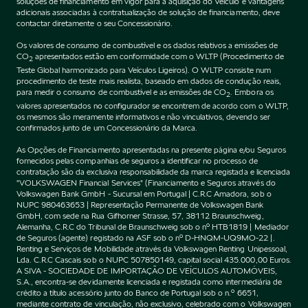
soluções de financiamento em vigor para a aquisição do Veículo e vantagens
adicionais associadas à contratualização de solução de financiamento, deve
contactar diretamente o seu Concessionário.
Os valores de consumo de combustível e os dados relativos a emissões de
CO
apresentados estão em conformidade com o WLTP (Procedimento de
2
Teste Global harmonizado para Veículos Ligeiros). O WLTP consiste num
procedimento de teste mais realista, baseado em dados de condução reais,
para medir o consumo de combustível e as emissões de CO
. Embora os
2
valores apresentados no configurador se encontrem de acordo com o WLTP,
os mesmos são meramente informativos e não vinculativos, devendo ser
confirmados junto de um Concessionário da Marca.
As Opções de Financiamento apresentadas na presente página e/ou Seguros
fornecidos pelas companhias de seguros a identificar no processo de
contratação são da exclusiva responsabilidade da marca registada e licenciada
"VOLKSWAGEN Financial Services" (Financiamento e Seguros através do
Volkswagen Bank GmbH - Sucursal em Portugal | C.R.C Amadora, sob o
NUPC 980463653 | Representação Permanente de Volkswagen Bank
GmbH, com sede na Rua Gifhorner Strasse, 57, 38112 Braunschweig,
Alemanha, C.R.C do Tribunal de Braunschweig sob o nº HTB1819 | Mediador
de Seguros (agente) registado na ASF sob o nº D-HNQM-UQ9MO-22 |.
Renting e Serviços de Mobilidade através da Volkswagen Renting Unipessoal,
Lda. C.R.C Cascais sob o NUPC 507850149, capital social 435.000,00 Euros.
A SIVA - SOCIEDADE DE IMPORTAÇÃO DE VEÍCULOS AUTOMÓVEIS,
S.A., encontra-se devidamente licenciada e registada como intermediária de
crédito a título acessório junto do Banco de Portugal sob o n.º 6651,
mediante contrato de vinculação, não exclusivo, celebrado com o Volkswagen