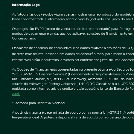
Informação Legal
As fotografias dos veículos visam apenas mostrar uma reprodução do modelo a
Pode confirmar toda a informação sobre o veículo (incluindo cor) junto do seu 
Os preços são PVPR (preço de venda ao público recomendado) para Portugal Cont
modos de pagamento e ainda, quando aplicável, soluções de financiamento em vi
Concessionário.
Os valores de consumo de combustível e os dados relativos a emissões de CO
2
de teste mais realista, baseado em dados de condução reais, para medir o co
informativos e não vinculativos, devendo ser confirmados junto de um Concessi
As Opções de Financiamento apresentadas na presente página e/ou Seguros forne
"VOLKSWAGEN Financial Services" (Financiamento e Seguros através do Vol
Rua Gifhorner Strasse, 57, 38112 Braunschweig, Alemanha, C.R.C do Tribuna
através da Volkswagen Renting Unipessoal, Lda. C.R.C Cascais sob o NUPC
registada como intermediária de crédito a título acessório junto do Banco de 
aqui.
*Chamada para Rede fixa Nacional
A potência máxima é determinada de acordo com a norma UN-GTR.21. A potência 
temperatura ideal. A potência disponível varia de acordo com o cenário de condu