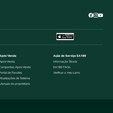
Após-Venda
Ação de Serviço EA189
Após-Venda
Informação Škoda
Campanhas Após-Venda
EA189 FAQs
Portal de Pacotes
Verificar o meu carro
Atualizações de Sistema
Manuais do proprietário