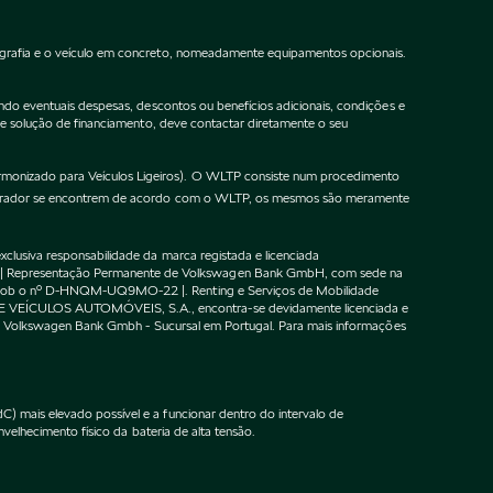
ografia e o veículo em concreto, nomeadamente equipamentos opcionais.
do eventuais despesas, descontos ou benefícios adicionais, condições e
de solução de financiamento, deve contactar diretamente o seu
onizado para Veículos Ligeiros). O WLTP consiste num procedimento
gurador se encontrem de acordo com o WLTP, os mesmos são meramente
lusiva responsabilidade da marca registada e licenciada
 | Representação Permanente de Volkswagen Bank GmbH, com sede na
F sob o nº D-HNQM-UQ9MO-22 |. Renting e Serviços de Mobilidade
DE VEÍCULOS AUTOMÓVEIS, S.A., encontra-se devidamente licenciada e
m o Volkswagen Bank Gmbh - Sucursal em Portugal. Para mais informações
 mais elevado possível e a funcionar dentro do intervalo de
velhecimento físico da bateria de alta tensão.