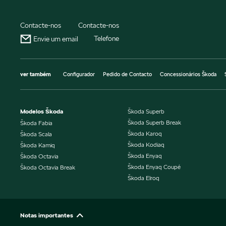
Contacte-nos
Contacte-nos
Telefone
Envie um email
ver também
Configurador
Pedido de Contacto
Concessionários Škoda
Modelos Škoda
Škoda Superb
Škoda Superb Break
Škoda Fabia
Škoda Karoq
Škoda Scala
Škoda Kodiaq
Škoda Kamiq
Škoda Enyaq
Škoda Octavia
Škoda Enyaq Coupé
Škoda Octavia Break
Škoda Elroq
Notas importantes