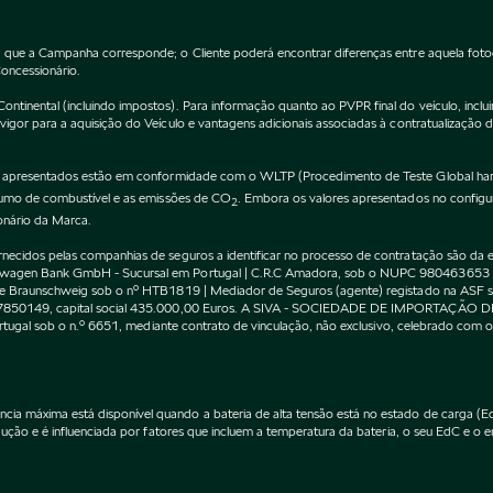
 que a Campanha corresponde; o Cliente poderá encontrar diferenças entre aquela fot
Concessionário.
inental (incluindo impostos). Para informação quanto ao PVPR final do veículo, incluin
gor para a aquisição do Veículo e vantagens adicionais associadas à contratualização 
apresentados estão em conformidade com o WLTP (Procedimento de Teste Global harm
nsumo de combustível e as emissões de CO
. Embora os valores apresentados no confi
2
onário da Marca.
cidos pelas companhias de seguros a identificar no processo de contratação são da exc
kswagen Bank GmbH - Sucursal em Portugal | C.R.C Amadora, sob o NUPC 980463653
l de Braunschweig sob o nº HTB1819 | Mediador de Seguros (agente) registado na AS
 507850149, capital social 435.000,00 Euros. A SIVA - SOCIEDADE DE IMPORTAÇÃO 
Portugal sob o n.º 6651, mediante contrato de vinculação, não exclusivo, celebrado co
máxima está disponível quando a bateria de alta tensão está no estado de carga (EdC)
ção e é influenciada por fatores que incluem a temperatura da bateria, o seu EdC e o en