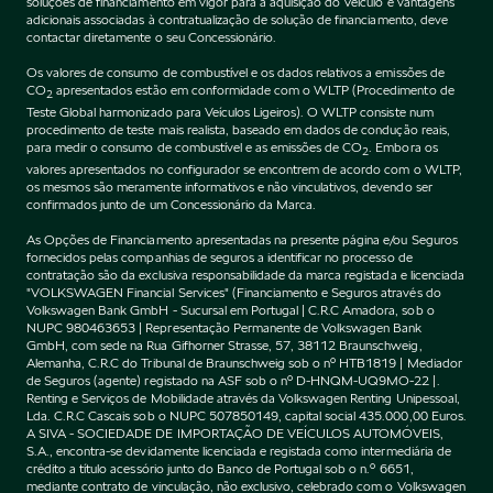
soluções de financiamento em vigor para a aquisição do Veículo e vantagens
adicionais associadas à contratualização de solução de financiamento, deve
contactar diretamente o seu Concessionário.
Os valores de consumo de combustível e os dados relativos a emissões de
CO
apresentados estão em conformidade com o WLTP (Procedimento de
2
Teste Global harmonizado para Veículos Ligeiros). O WLTP consiste num
procedimento de teste mais realista, baseado em dados de condução reais,
para medir o consumo de combustível e as emissões de CO
. Embora os
2
valores apresentados no configurador se encontrem de acordo com o WLTP,
os mesmos são meramente informativos e não vinculativos, devendo ser
confirmados junto de um Concessionário da Marca.
As Opções de Financiamento apresentadas na presente página e/ou Seguros
fornecidos pelas companhias de seguros a identificar no processo de
contratação são da exclusiva responsabilidade da marca registada e licenciada
"VOLKSWAGEN Financial Services" (Financiamento e Seguros através do
Volkswagen Bank GmbH - Sucursal em Portugal | C.R.C Amadora, sob o
NUPC 980463653 | Representação Permanente de Volkswagen Bank
GmbH, com sede na Rua Gifhorner Strasse, 57, 38112 Braunschweig,
Alemanha, C.R.C do Tribunal de Braunschweig sob o nº HTB1819 | Mediador
de Seguros (agente) registado na ASF sob o nº D-HNQM-UQ9MO-22 |.
Renting e Serviços de Mobilidade através da Volkswagen Renting Unipessoal,
Lda. C.R.C Cascais sob o NUPC 507850149, capital social 435.000,00 Euros.
A SIVA - SOCIEDADE DE IMPORTAÇÃO DE VEÍCULOS AUTOMÓVEIS,
S.A., encontra-se devidamente licenciada e registada como intermediária de
crédito a título acessório junto do Banco de Portugal sob o n.º 6651,
mediante contrato de vinculação, não exclusivo, celebrado com o Volkswagen