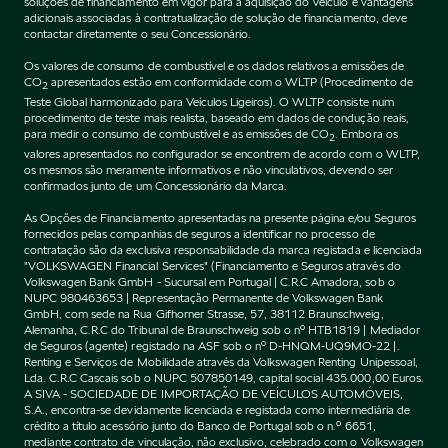
soluções de financiamento em vigor para a aquisição do Veículo e vantagens
adicionais associadas à contratualização de solução de financiamento, deve
contactar diretamente o seu Concessionário.
Os valores de consumo de combustível e os dados relativos a emissões de
CO
apresentados estão em conformidade com o WLTP (Procedimento de
2
Teste Global harmonizado para Veículos Ligeiros). O WLTP consiste num
procedimento de teste mais realista, baseado em dados de condução reais,
para medir o consumo de combustível e as emissões de CO
. Embora os
2
valores apresentados no configurador se encontrem de acordo com o WLTP,
os mesmos são meramente informativos e não vinculativos, devendo ser
confirmados junto de um Concessionário da Marca.
As Opções de Financiamento apresentadas na presente página e/ou Seguros
fornecidos pelas companhias de seguros a identificar no processo de
contratação são da exclusiva responsabilidade da marca registada e licenciada
"VOLKSWAGEN Financial Services" (Financiamento e Seguros através do
Volkswagen Bank GmbH - Sucursal em Portugal | C.R.C Amadora, sob o
NUPC 980463653 | Representação Permanente de Volkswagen Bank
GmbH, com sede na Rua Gifhorner Strasse, 57, 38112 Braunschweig,
Alemanha, C.R.C do Tribunal de Braunschweig sob o nº HTB1819 | Mediador
de Seguros (agente) registado na ASF sob o nº D-HNQM-UQ9MO-22 |.
Renting e Serviços de Mobilidade através da Volkswagen Renting Unipessoal,
Lda. C.R.C Cascais sob o NUPC 507850149, capital social 435.000,00 Euros.
A SIVA - SOCIEDADE DE IMPORTAÇÃO DE VEÍCULOS AUTOMÓVEIS,
S.A., encontra-se devidamente licenciada e registada como intermediária de
crédito a título acessório junto do Banco de Portugal sob o n.º 6651,
mediante contrato de vinculação, não exclusivo, celebrado com o Volkswagen