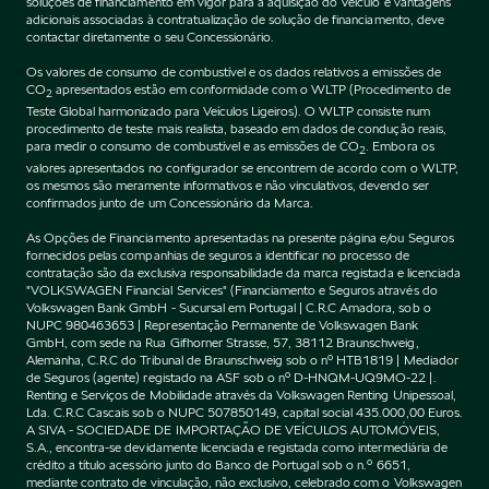
soluções de financiamento em vigor para a aquisição do Veículo e vantagens
adicionais associadas à contratualização de solução de financiamento, deve
contactar diretamente o seu Concessionário.
Os valores de consumo de combustível e os dados relativos a emissões de
CO
apresentados estão em conformidade com o WLTP (Procedimento de
2
Teste Global harmonizado para Veículos Ligeiros). O WLTP consiste num
procedimento de teste mais realista, baseado em dados de condução reais,
para medir o consumo de combustível e as emissões de CO
. Embora os
2
valores apresentados no configurador se encontrem de acordo com o WLTP,
os mesmos são meramente informativos e não vinculativos, devendo ser
confirmados junto de um Concessionário da Marca.
As Opções de Financiamento apresentadas na presente página e/ou Seguros
fornecidos pelas companhias de seguros a identificar no processo de
contratação são da exclusiva responsabilidade da marca registada e licenciada
"VOLKSWAGEN Financial Services" (Financiamento e Seguros através do
Volkswagen Bank GmbH - Sucursal em Portugal | C.R.C Amadora, sob o
NUPC 980463653 | Representação Permanente de Volkswagen Bank
GmbH, com sede na Rua Gifhorner Strasse, 57, 38112 Braunschweig,
Alemanha, C.R.C do Tribunal de Braunschweig sob o nº HTB1819 | Mediador
de Seguros (agente) registado na ASF sob o nº D-HNQM-UQ9MO-22 |.
Renting e Serviços de Mobilidade através da Volkswagen Renting Unipessoal,
Lda. C.R.C Cascais sob o NUPC 507850149, capital social 435.000,00 Euros.
A SIVA - SOCIEDADE DE IMPORTAÇÃO DE VEÍCULOS AUTOMÓVEIS,
S.A., encontra-se devidamente licenciada e registada como intermediária de
crédito a título acessório junto do Banco de Portugal sob o n.º 6651,
mediante contrato de vinculação, não exclusivo, celebrado com o Volkswagen