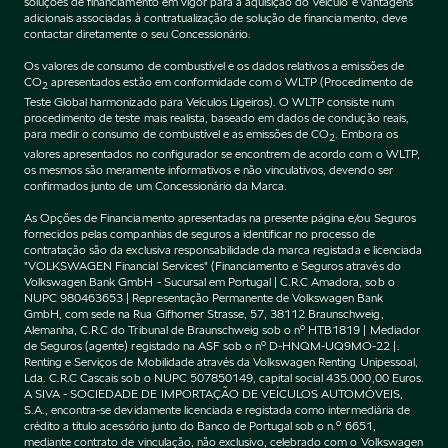
soluções de financiamento em vigor para a aquisição do Veículo e vantagens
adicionais associadas à contratualização de solução de financiamento, deve
contactar diretamente o seu Concessionário.
Os valores de consumo de combustível e os dados relativos a emissões de
CO
apresentados estão em conformidade com o WLTP (Procedimento de
2
Teste Global harmonizado para Veículos Ligeiros). O WLTP consiste num
procedimento de teste mais realista, baseado em dados de condução reais,
para medir o consumo de combustível e as emissões de CO
. Embora os
2
valores apresentados no configurador se encontrem de acordo com o WLTP,
os mesmos são meramente informativos e não vinculativos, devendo ser
confirmados junto de um Concessionário da Marca.
As Opções de Financiamento apresentadas na presente página e/ou Seguros
fornecidos pelas companhias de seguros a identificar no processo de
contratação são da exclusiva responsabilidade da marca registada e licenciada
"VOLKSWAGEN Financial Services" (Financiamento e Seguros através do
Volkswagen Bank GmbH - Sucursal em Portugal | C.R.C Amadora, sob o
NUPC 980463653 | Representação Permanente de Volkswagen Bank
GmbH, com sede na Rua Gifhorner Strasse, 57, 38112 Braunschweig,
Alemanha, C.R.C do Tribunal de Braunschweig sob o nº HTB1819 | Mediador
de Seguros (agente) registado na ASF sob o nº D-HNQM-UQ9MO-22 |.
Renting e Serviços de Mobilidade através da Volkswagen Renting Unipessoal,
Lda. C.R.C Cascais sob o NUPC 507850149, capital social 435.000,00 Euros.
A SIVA - SOCIEDADE DE IMPORTAÇÃO DE VEÍCULOS AUTOMÓVEIS,
S.A., encontra-se devidamente licenciada e registada como intermediária de
crédito a título acessório junto do Banco de Portugal sob o n.º 6651,
mediante contrato de vinculação, não exclusivo, celebrado com o Volkswagen