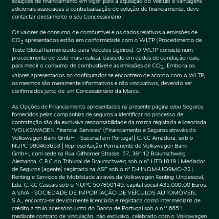
soluções de financiamento em vigor para a aquisição do Veículo e vantagens
adicionais associadas à contratualização de solução de financiamento, deve
contactar diretamente o seu Concessionário.
Os valores de consumo de combustível e os dados relativos a emissões de
CO
apresentados estão em conformidade com o WLTP (Procedimento de
2
Teste Global harmonizado para Veículos Ligeiros). O WLTP consiste num
procedimento de teste mais realista, baseado em dados de condução reais,
para medir o consumo de combustível e as emissões de CO
. Embora os
2
valores apresentados no configurador se encontrem de acordo com o WLTP,
os mesmos são meramente informativos e não vinculativos, devendo ser
confirmados junto de um Concessionário da Marca.
As Opções de Financiamento apresentadas na presente página e/ou Seguros
fornecidos pelas companhias de seguros a identificar no processo de
contratação são da exclusiva responsabilidade da marca registada e licenciada
"VOLKSWAGEN Financial Services" (Financiamento e Seguros através do
Volkswagen Bank GmbH - Sucursal em Portugal | C.R.C Amadora, sob o
NUPC 980463653 | Representação Permanente de Volkswagen Bank
GmbH, com sede na Rua Gifhorner Strasse, 57, 38112 Braunschweig,
Alemanha, C.R.C do Tribunal de Braunschweig sob o nº HTB1819 | Mediador
de Seguros (agente) registado na ASF sob o nº D-HNQM-UQ9MO-22 |.
Renting e Serviços de Mobilidade através da Volkswagen Renting Unipessoal,
Lda. C.R.C Cascais sob o NUPC 507850149, capital social 435.000,00 Euros.
A SIVA - SOCIEDADE DE IMPORTAÇÃO DE VEÍCULOS AUTOMÓVEIS,
S.A., encontra-se devidamente licenciada e registada como intermediária de
crédito a título acessório junto do Banco de Portugal sob o n.º 6651,
mediante contrato de vinculação, não exclusivo, celebrado com o Volkswagen