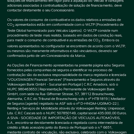
soluções de financiamento em vigor para a aquisição do Veículo e vantagens
adicionais associadas à contratualização de solução de financiamento, deve
contactar diretamente o seu Concessionário.
Os valores de consumo de combustível e os dados relativos a emissões de
CO
apresentados estão em conformidade com o WLTP (Procedimento de
2
Teste Global harmonizado para Veículos Ligeiros). O WLTP consiste num
procedimento de teste mais realista, baseado em dados de condução reais,
para medir o consumo de combustível e as emissões de CO
. Embora os
2
valores apresentados no configurador se encontrem de acordo com o WLTP,
os mesmos são meramente informativos e não vinculativos, devendo ser
confirmados junto de um Concessionário da Marca.
As Opções de Financiamento apresentadas na presente página e/ou Seguros
fornecidos pelas companhias de seguros a identificar no processo de
contratação são da exclusiva responsabilidade da marca registada e licenciada
"VOLKSWAGEN Financial Services" (Financiamento e Seguros através do
Volkswagen Bank GmbH - Sucursal em Portugal | C.R.C Amadora, sob o
NUPC 980463653 | Representação Permanente de Volkswagen Bank
GmbH, com sede na Rua Gifhorner Strasse, 57, 38112 Braunschweig,
Alemanha, C.R.C do Tribunal de Braunschweig sob o nº HTB1819 | Mediador
de Seguros (agente) registado na ASF sob o nº D-HNQM-UQ9MO-22 |.
Renting e Serviços de Mobilidade através da Volkswagen Renting Unipessoal,
Lda. C.R.C Cascais sob o NUPC 507850149, capital social 435.000,00 Euros.
A SIVA - SOCIEDADE DE IMPORTAÇÃO DE VEÍCULOS AUTOMÓVEIS,
S.A., encontra-se devidamente licenciada e registada como intermediária de
crédito a título acessório junto do Banco de Portugal sob o n.º 6651,
mediante contrato de vinculação, não exclusivo, celebrado com o Volkswagen