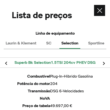
Contacte-nos
Lista de preços
Envie um email
Contacte-nos
Telefone
Linha de equipamento
Laurin & Klement
SC
Selection
Sportline
Superb Bk Selection1.5TSI 204cv PHEV DSG
ver também
Configurador
Combustível
Plug-In-Hibrido Gasolina
Potência do motor
204
Pedido de Contacto
Transmissão
DSG 6-Velocidades
Concessionários Škoda
NoVA
Serviço de mobilidade
Preço de tabela
49.697,00 €