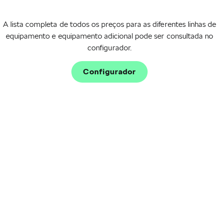
A lista completa de todos os preços para as diferentes linhas de
equipamento e equipamento adicional pode ser consultada no
configurador.
Mais sobre a Škoda
Configurador
Notas importantes
Informação Legal
As fotografias dos veículos visam apenas mostrar uma reprodução do modelo
a que a Campanha corresponde; o Cliente poderá encontrar diferenças entre
aquela fotografia e o veículo em concreto, nomeadamente equipamentos
opcionais. Pode confirmar toda a informação sobre o veículo (incluindo cor)
junto do seu Concessionário.
Os preços são PVPR (preço de venda ao público recomendado) para
Portugal Continental (incluindo impostos). Para informação quanto ao PVPR
final do veículo, incluindo eventuais despesas, descontos ou benefícios
adicionais, condições e modos de pagamento e ainda, quando aplicável,