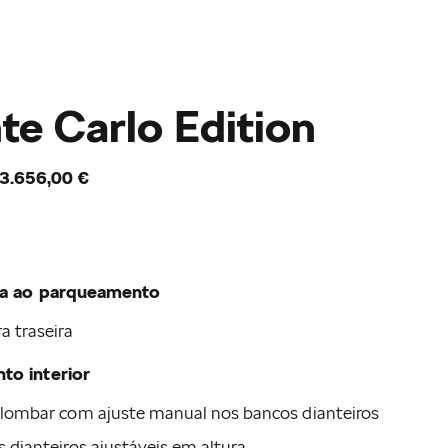
e Carlo Edition
Serviço de mobilidade
3.656,00 €
Škoda Epiq
Quero um Škoda
Škoda Peaq
Soluções de financiamento
Campanhas para particulares
Inovação
Campanhas para Empresas
ia ao parqueamento
Conectividade Škoda
Usados Škoda
 traseira
Mobilidade Elétrica
to interior
lombar com ajuste manual nos bancos dianteiros
 dianteiros ajustáveis em altura