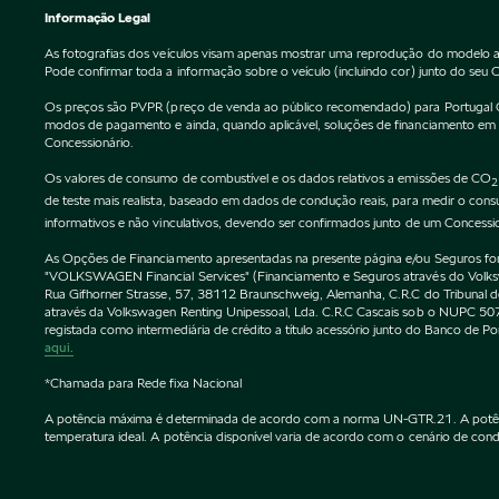
Informação Legal
As fotografias dos veículos visam apenas mostrar uma reprodução do modelo a
Pode confirmar toda a informação sobre o veículo (incluindo cor) junto do seu 
Os preços são PVPR (preço de venda ao público recomendado) para Portugal Cont
modos de pagamento e ainda, quando aplicável, soluções de financiamento em vi
Concessionário.
Os valores de consumo de combustível e os dados relativos a emissões de CO
2
de teste mais realista, baseado em dados de condução reais, para medir o co
informativos e não vinculativos, devendo ser confirmados junto de um Concessi
As Opções de Financiamento apresentadas na presente página e/ou Seguros forne
"VOLKSWAGEN Financial Services" (Financiamento e Seguros através do Vol
Rua Gifhorner Strasse, 57, 38112 Braunschweig, Alemanha, C.R.C do Tribuna
através da Volkswagen Renting Unipessoal, Lda. C.R.C Cascais sob o NUPC
registada como intermediária de crédito a título acessório junto do Banco de 
aqui.
*Chamada para Rede fixa Nacional
A potência máxima é determinada de acordo com a norma UN-GTR.21. A potência 
temperatura ideal. A potência disponível varia de acordo com o cenário de condu