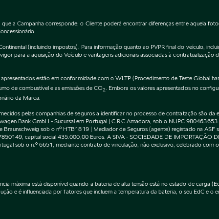
 que a Campanha corresponde; o Cliente poderá encontrar diferenças entre aquela fot
Concessionário.
inental (incluindo impostos). Para informação quanto ao PVPR final do veículo, incluin
gor para a aquisição do Veículo e vantagens adicionais associadas à contratualização 
apresentados estão em conformidade com o WLTP (Procedimento de Teste Global harm
nsumo de combustível e as emissões de CO
. Embora os valores apresentados no confi
2
onário da Marca.
cidos pelas companhias de seguros a identificar no processo de contratação são da exc
kswagen Bank GmbH - Sucursal em Portugal | C.R.C Amadora, sob o NUPC 980463653
l de Braunschweig sob o nº HTB1819 | Mediador de Seguros (agente) registado na AS
 507850149, capital social 435.000,00 Euros. A SIVA - SOCIEDADE DE IMPORTAÇÃO 
Portugal sob o n.º 6651, mediante contrato de vinculação, não exclusivo, celebrado co
máxima está disponível quando a bateria de alta tensão está no estado de carga (EdC)
ção e é influenciada por fatores que incluem a temperatura da bateria, o seu EdC e o en