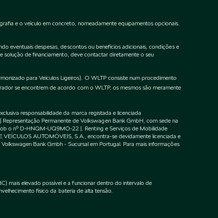
ografia e o veículo em concreto, nomeadamente equipamentos opcionais.
do eventuais despesas, descontos ou benefícios adicionais, condições e
de solução de financiamento, deve contactar diretamente o seu
onizado para Veículos Ligeiros). O WLTP consiste num procedimento
gurador se encontrem de acordo com o WLTP, os mesmos são meramente
lusiva responsabilidade da marca registada e licenciada
 | Representação Permanente de Volkswagen Bank GmbH, com sede na
F sob o nº D-HNQM-UQ9MO-22 |. Renting e Serviços de Mobilidade
DE VEÍCULOS AUTOMÓVEIS, S.A., encontra-se devidamente licenciada e
m o Volkswagen Bank Gmbh - Sucursal em Portugal. Para mais informações
 mais elevado possível e a funcionar dentro do intervalo de
velhecimento físico da bateria de alta tensão.