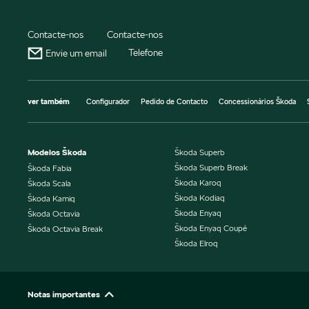
Contacte-nos
Contacte-nos
Telefone
Envie um email
ver também
Configurador
Pedido de Contacto
Concessionários Škoda
Modelos Škoda
Škoda Superb
Škoda Superb Break
Škoda Fabia
Škoda Karoq
Škoda Scala
Škoda Kodiaq
Škoda Kamiq
Škoda Enyaq
Škoda Octavia
Škoda Enyaq Coupé
Škoda Octavia Break
Škoda Elroq
Notas importantes