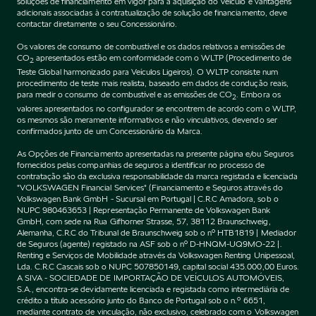
soluções de financiamento em vigor para a aquisição do Veículo e vantagens
adicionais associadas à contratualização de solução de financiamento, deve
contactar diretamente o seu Concessionário.
Os valores de consumo de combustível e os dados relativos a emissões de
CO
apresentados estão em conformidade com o WLTP (Procedimento de
2
Teste Global harmonizado para Veículos Ligeiros). O WLTP consiste num
procedimento de teste mais realista, baseado em dados de condução reais,
para medir o consumo de combustível e as emissões de CO
. Embora os
2
valores apresentados no configurador se encontrem de acordo com o WLTP,
os mesmos são meramente informativos e não vinculativos, devendo ser
confirmados junto de um Concessionário da Marca.
As Opções de Financiamento apresentadas na presente página e/ou Seguros
fornecidos pelas companhias de seguros a identificar no processo de
contratação são da exclusiva responsabilidade da marca registada e licenciada
"VOLKSWAGEN Financial Services" (Financiamento e Seguros através do
Volkswagen Bank GmbH - Sucursal em Portugal | C.R.C Amadora, sob o
NUPC 980463653 | Representação Permanente de Volkswagen Bank
GmbH, com sede na Rua Gifhorner Strasse, 57, 38112 Braunschweig,
Alemanha, C.R.C do Tribunal de Braunschweig sob o nº HTB1819 | Mediador
de Seguros (agente) registado na ASF sob o nº D-HNQM-UQ9MO-22 |.
Renting e Serviços de Mobilidade através da Volkswagen Renting Unipessoal,
Lda. C.R.C Cascais sob o NUPC 507850149, capital social 435.000,00 Euros.
A SIVA - SOCIEDADE DE IMPORTAÇÃO DE VEÍCULOS AUTOMÓVEIS,
S.A., encontra-se devidamente licenciada e registada como intermediária de
crédito a título acessório junto do Banco de Portugal sob o n.º 6651,
mediante contrato de vinculação, não exclusivo, celebrado com o Volkswagen