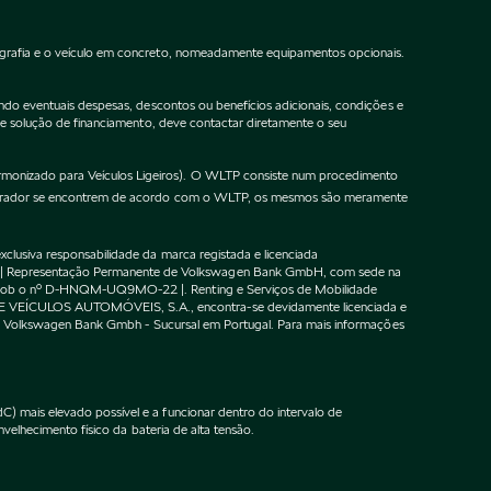
ografia e o veículo em concreto, nomeadamente equipamentos opcionais.
do eventuais despesas, descontos ou benefícios adicionais, condições e
de solução de financiamento, deve contactar diretamente o seu
onizado para Veículos Ligeiros). O WLTP consiste num procedimento
gurador se encontrem de acordo com o WLTP, os mesmos são meramente
lusiva responsabilidade da marca registada e licenciada
 | Representação Permanente de Volkswagen Bank GmbH, com sede na
F sob o nº D-HNQM-UQ9MO-22 |. Renting e Serviços de Mobilidade
DE VEÍCULOS AUTOMÓVEIS, S.A., encontra-se devidamente licenciada e
m o Volkswagen Bank Gmbh - Sucursal em Portugal. Para mais informações
 mais elevado possível e a funcionar dentro do intervalo de
velhecimento físico da bateria de alta tensão.