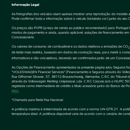
Informação Legal
As fotografias dos veículos visam apenas mostrar uma reprodução do modelo a
Pode confirmar toda a informação sobre o veículo (incluindo cor) junto do seu 
Os preços são PVPR (preço de venda ao público recomendado) para Portugal Cont
modos de pagamento e ainda, quando aplicável, soluções de financiamento em vi
Concessionário.
Os valores de consumo de combustível e os dados relativos a emissões de CO
2
de teste mais realista, baseado em dados de condução reais, para medir o co
informativos e não vinculativos, devendo ser confirmados junto de um Concessi
As Opções de Financiamento apresentadas na presente página e/ou Seguros forne
"VOLKSWAGEN Financial Services" (Financiamento e Seguros através do Vol
Rua Gifhorner Strasse, 57, 38112 Braunschweig, Alemanha, C.R.C do Tribuna
através da Volkswagen Renting Unipessoal, Lda. C.R.C Cascais sob o NUPC
registada como intermediária de crédito a título acessório junto do Banco de 
aqui.
*Chamada para Rede fixa Nacional
A potência máxima é determinada de acordo com a norma UN-GTR.21. A potência 
temperatura ideal. A potência disponível varia de acordo com o cenário de condu