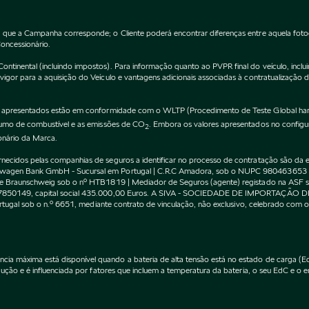
 que a Campanha corresponde; o Cliente poderá encontrar diferenças entre aquela fot
Concessionário.
inental (incluindo impostos). Para informação quanto ao PVPR final do veículo, incluin
gor para a aquisição do Veículo e vantagens adicionais associadas à contratualização 
apresentados estão em conformidade com o WLTP (Procedimento de Teste Global harm
nsumo de combustível e as emissões de CO
. Embora os valores apresentados no confi
2
onário da Marca.
cidos pelas companhias de seguros a identificar no processo de contratação são da exc
kswagen Bank GmbH - Sucursal em Portugal | C.R.C Amadora, sob o NUPC 980463653
l de Braunschweig sob o nº HTB1819 | Mediador de Seguros (agente) registado na AS
 507850149, capital social 435.000,00 Euros. A SIVA - SOCIEDADE DE IMPORTAÇÃO 
Portugal sob o n.º 6651, mediante contrato de vinculação, não exclusivo, celebrado co
máxima está disponível quando a bateria de alta tensão está no estado de carga (EdC)
ção e é influenciada por fatores que incluem a temperatura da bateria, o seu EdC e o en