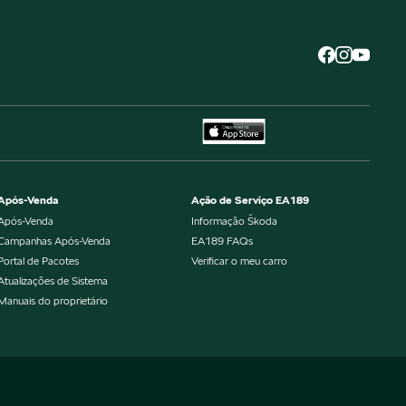
Após-Venda
Ação de Serviço EA189
Após-Venda
Informação Škoda
Campanhas Após-Venda
EA189 FAQs
Portal de Pacotes
Verificar o meu carro
Atualizações de Sistema
Manuais do proprietário