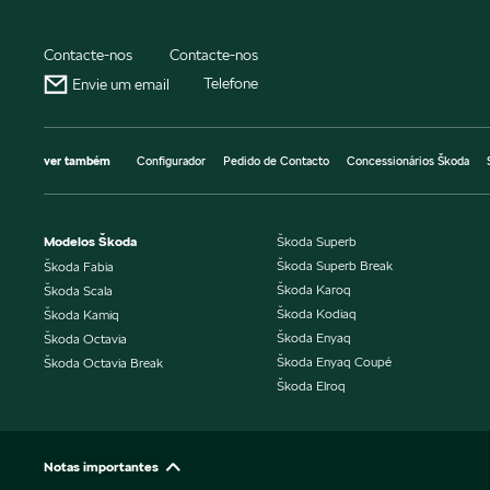
Contacte-nos
Contacte-nos
Telefone
Envie um email
ver também
Configurador
Pedido de Contacto
Concessionários Škoda
Modelos Škoda
Škoda Superb
Škoda Superb Break
Škoda Fabia
Škoda Karoq
Škoda Scala
Škoda Kodiaq
Škoda Kamiq
Škoda Enyaq
Škoda Octavia
Škoda Enyaq Coupé
Škoda Octavia Break
Škoda Elroq
Notas importantes