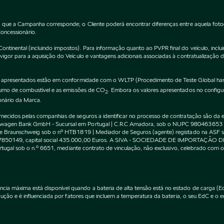
 que a Campanha corresponde; o Cliente poderá encontrar diferenças entre aquela fot
Concessionário.
inental (incluindo impostos). Para informação quanto ao PVPR final do veículo, incluin
gor para a aquisição do Veículo e vantagens adicionais associadas à contratualização 
apresentados estão em conformidade com o WLTP (Procedimento de Teste Global harm
nsumo de combustível e as emissões de CO
. Embora os valores apresentados no confi
2
onário da Marca.
cidos pelas companhias de seguros a identificar no processo de contratação são da exc
kswagen Bank GmbH - Sucursal em Portugal | C.R.C Amadora, sob o NUPC 980463653
l de Braunschweig sob o nº HTB1819 | Mediador de Seguros (agente) registado na AS
 507850149, capital social 435.000,00 Euros. A SIVA - SOCIEDADE DE IMPORTAÇÃO 
Portugal sob o n.º 6651, mediante contrato de vinculação, não exclusivo, celebrado co
máxima está disponível quando a bateria de alta tensão está no estado de carga (EdC)
ção e é influenciada por fatores que incluem a temperatura da bateria, o seu EdC e o en