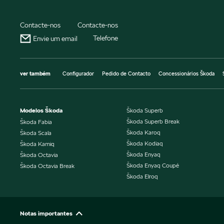
Contacte-nos
Contacte-nos
Telefone
Envie um email
ver também
Configurador
Pedido de Contacto
Concessionários Škoda
Modelos Škoda
Škoda Superb
Škoda Superb Break
Škoda Fabia
Škoda Karoq
Škoda Scala
Škoda Kodiaq
Škoda Kamiq
Škoda Enyaq
Škoda Octavia
Škoda Enyaq Coupé
Škoda Octavia Break
Škoda Elroq
Notas importantes