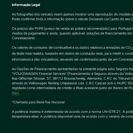
Informação Legal
As fotografias dos veículos visam apenas mostrar uma reprodução do modelo a
Pode confirmar toda a informação sobre o veículo (incluindo cor) junto do seu 
Os preços são PVPR (preço de venda ao público recomendado) para Portugal Cont
modos de pagamento e ainda, quando aplicável, soluções de financiamento em vi
Concessionário.
Os valores de consumo de combustível e os dados relativos a emissões de CO
2
de teste mais realista, baseado em dados de condução reais, para medir o co
informativos e não vinculativos, devendo ser confirmados junto de um Concessi
As Opções de Financiamento apresentadas na presente página e/ou Seguros forne
"VOLKSWAGEN Financial Services" (Financiamento e Seguros através do Vol
Rua Gifhorner Strasse, 57, 38112 Braunschweig, Alemanha, C.R.C do Tribuna
através da Volkswagen Renting Unipessoal, Lda. C.R.C Cascais sob o NUPC
registada como intermediária de crédito a título acessório junto do Banco de 
aqui.
*Chamada para Rede fixa Nacional
A potência máxima é determinada de acordo com a norma UN-GTR.21. A potência 
temperatura ideal. A potência disponível varia de acordo com o cenário de condu