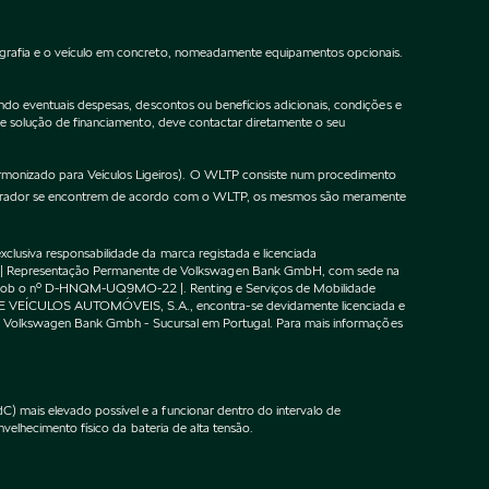
ografia e o veículo em concreto, nomeadamente equipamentos opcionais.
do eventuais despesas, descontos ou benefícios adicionais, condições e
de solução de financiamento, deve contactar diretamente o seu
onizado para Veículos Ligeiros). O WLTP consiste num procedimento
gurador se encontrem de acordo com o WLTP, os mesmos são meramente
lusiva responsabilidade da marca registada e licenciada
 | Representação Permanente de Volkswagen Bank GmbH, com sede na
F sob o nº D-HNQM-UQ9MO-22 |. Renting e Serviços de Mobilidade
DE VEÍCULOS AUTOMÓVEIS, S.A., encontra-se devidamente licenciada e
m o Volkswagen Bank Gmbh - Sucursal em Portugal. Para mais informações
 mais elevado possível e a funcionar dentro do intervalo de
velhecimento físico da bateria de alta tensão.