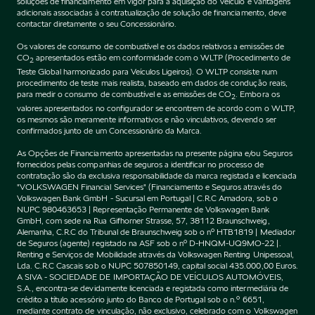
soluções de financiamento em vigor para a aquisição do Veículo e vantagens
adicionais associadas à contratualização de solução de financiamento, deve
contactar diretamente o seu Concessionário.
Os valores de consumo de combustível e os dados relativos a emissões de
CO
apresentados estão em conformidade com o WLTP (Procedimento de
2
Teste Global harmonizado para Veículos Ligeiros). O WLTP consiste num
procedimento de teste mais realista, baseado em dados de condução reais,
para medir o consumo de combustível e as emissões de CO
. Embora os
2
valores apresentados no configurador se encontrem de acordo com o WLTP,
os mesmos são meramente informativos e não vinculativos, devendo ser
confirmados junto de um Concessionário da Marca.
As Opções de Financiamento apresentadas na presente página e/ou Seguros
fornecidos pelas companhias de seguros a identificar no processo de
contratação são da exclusiva responsabilidade da marca registada e licenciada
"VOLKSWAGEN Financial Services" (Financiamento e Seguros através do
Volkswagen Bank GmbH - Sucursal em Portugal | C.R.C Amadora, sob o
NUPC 980463653 | Representação Permanente de Volkswagen Bank
GmbH, com sede na Rua Gifhorner Strasse, 57, 38112 Braunschweig,
Alemanha, C.R.C do Tribunal de Braunschweig sob o nº HTB1819 | Mediador
de Seguros (agente) registado na ASF sob o nº D-HNQM-UQ9MO-22 |.
Renting e Serviços de Mobilidade através da Volkswagen Renting Unipessoal,
Lda. C.R.C Cascais sob o NUPC 507850149, capital social 435.000,00 Euros.
A SIVA - SOCIEDADE DE IMPORTAÇÃO DE VEÍCULOS AUTOMÓVEIS,
S.A., encontra-se devidamente licenciada e registada como intermediária de
crédito a título acessório junto do Banco de Portugal sob o n.º 6651,
mediante contrato de vinculação, não exclusivo, celebrado com o Volkswagen