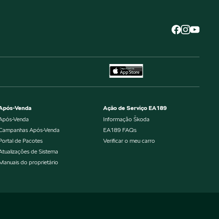
Após-Venda
Ação de Serviço EA189
Após-Venda
Informação Škoda
Campanhas Após-Venda
EA189 FAQs
Portal de Pacotes
Verificar o meu carro
Atualizações de Sistema
Manuais do proprietário