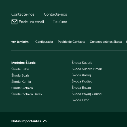
Contacte-nos
Contacte-nos
Telefone
Envie um email
ver também
Configurador
Pedido de Contacto
Concessionários Škoda
Modelos Škoda
Škoda Superb
Škoda Superb Break
Škoda Fabia
Škoda Karoq
Škoda Scala
Škoda Kodiaq
Škoda Kamiq
Škoda Enyaq
Škoda Octavia
Škoda Enyaq Coupé
Škoda Octavia Break
Škoda Elroq
Notas importantes