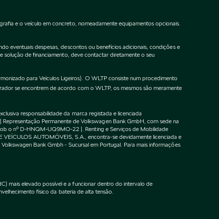
ografia e o veículo em concreto, nomeadamente equipamentos opcionais.
do eventuais despesas, descontos ou benefícios adicionais, condições e
de solução de financiamento, deve contactar diretamente o seu
onizado para Veículos Ligeiros). O WLTP consiste num procedimento
gurador se encontrem de acordo com o WLTP, os mesmos são meramente
lusiva responsabilidade da marca registada e licenciada
 | Representação Permanente de Volkswagen Bank GmbH, com sede na
F sob o nº D-HNQM-UQ9MO-22 |. Renting e Serviços de Mobilidade
DE VEÍCULOS AUTOMÓVEIS, S.A., encontra-se devidamente licenciada e
m o Volkswagen Bank Gmbh - Sucursal em Portugal. Para mais informações
 mais elevado possível e a funcionar dentro do intervalo de
velhecimento físico da bateria de alta tensão.