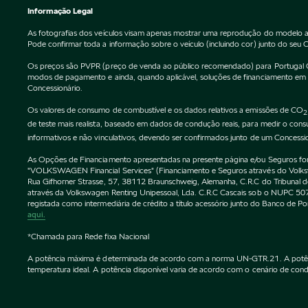
Informação Legal
As fotografias dos veículos visam apenas mostrar uma reprodução do modelo a
Pode confirmar toda a informação sobre o veículo (incluindo cor) junto do seu 
Os preços são PVPR (preço de venda ao público recomendado) para Portugal Cont
modos de pagamento e ainda, quando aplicável, soluções de financiamento em vi
Concessionário.
Os valores de consumo de combustível e os dados relativos a emissões de CO
2
de teste mais realista, baseado em dados de condução reais, para medir o co
informativos e não vinculativos, devendo ser confirmados junto de um Concessi
As Opções de Financiamento apresentadas na presente página e/ou Seguros forne
"VOLKSWAGEN Financial Services" (Financiamento e Seguros através do Vol
Rua Gifhorner Strasse, 57, 38112 Braunschweig, Alemanha, C.R.C do Tribuna
através da Volkswagen Renting Unipessoal, Lda. C.R.C Cascais sob o NUPC
registada como intermediária de crédito a título acessório junto do Banco de 
aqui.
*Chamada para Rede fixa Nacional
A potência máxima é determinada de acordo com a norma UN-GTR.21. A potência 
temperatura ideal. A potência disponível varia de acordo com o cenário de condu