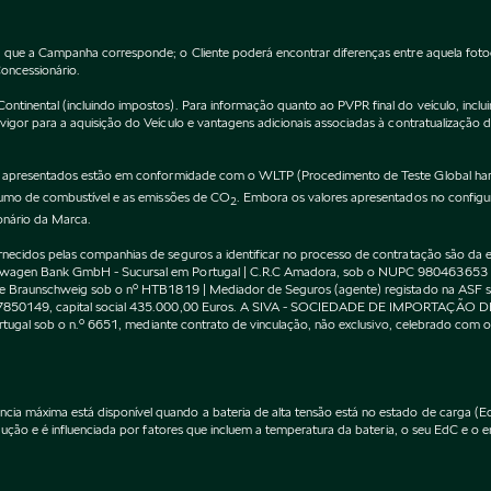
 que a Campanha corresponde; o Cliente poderá encontrar diferenças entre aquela fot
Concessionário.
inental (incluindo impostos). Para informação quanto ao PVPR final do veículo, incluin
gor para a aquisição do Veículo e vantagens adicionais associadas à contratualização 
apresentados estão em conformidade com o WLTP (Procedimento de Teste Global harm
nsumo de combustível e as emissões de CO
. Embora os valores apresentados no confi
2
onário da Marca.
cidos pelas companhias de seguros a identificar no processo de contratação são da exc
kswagen Bank GmbH - Sucursal em Portugal | C.R.C Amadora, sob o NUPC 980463653
l de Braunschweig sob o nº HTB1819 | Mediador de Seguros (agente) registado na AS
 507850149, capital social 435.000,00 Euros. A SIVA - SOCIEDADE DE IMPORTAÇÃO 
Portugal sob o n.º 6651, mediante contrato de vinculação, não exclusivo, celebrado co
máxima está disponível quando a bateria de alta tensão está no estado de carga (EdC)
ção e é influenciada por fatores que incluem a temperatura da bateria, o seu EdC e o en