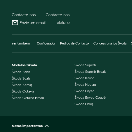
Contacte-nos
Contacte-nos
Telefone
Envie um email
ver também
Configurador
Pedido de Contacto
Concessionários Škoda
Modelos Škoda
Škoda Superb
Škoda Superb Break
Škoda Fabia
Škoda Karoq
Škoda Scala
Škoda Kodiaq
Škoda Kamiq
Škoda Enyaq
Škoda Octavia
Škoda Enyaq Coupé
Škoda Octavia Break
Škoda Elroq
Notas importantes