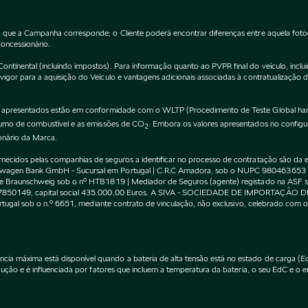
 que a Campanha corresponde; o Cliente poderá encontrar diferenças entre aquela fot
Concessionário.
inental (incluindo impostos). Para informação quanto ao PVPR final do veículo, incluin
gor para a aquisição do Veículo e vantagens adicionais associadas à contratualização 
apresentados estão em conformidade com o WLTP (Procedimento de Teste Global harm
nsumo de combustível e as emissões de CO
. Embora os valores apresentados no confi
2
onário da Marca.
cidos pelas companhias de seguros a identificar no processo de contratação são da exc
kswagen Bank GmbH - Sucursal em Portugal | C.R.C Amadora, sob o NUPC 980463653
l de Braunschweig sob o nº HTB1819 | Mediador de Seguros (agente) registado na AS
 507850149, capital social 435.000,00 Euros. A SIVA - SOCIEDADE DE IMPORTAÇÃO 
Portugal sob o n.º 6651, mediante contrato de vinculação, não exclusivo, celebrado co
máxima está disponível quando a bateria de alta tensão está no estado de carga (EdC)
ção e é influenciada por fatores que incluem a temperatura da bateria, o seu EdC e o en