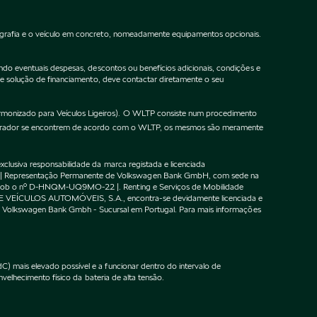
ografia e o veículo em concreto, nomeadamente equipamentos opcionais.
do eventuais despesas, descontos ou benefícios adicionais, condições e
de solução de financiamento, deve contactar diretamente o seu
onizado para Veículos Ligeiros). O WLTP consiste num procedimento
gurador se encontrem de acordo com o WLTP, os mesmos são meramente
lusiva responsabilidade da marca registada e licenciada
 | Representação Permanente de Volkswagen Bank GmbH, com sede na
F sob o nº D-HNQM-UQ9MO-22 |. Renting e Serviços de Mobilidade
DE VEÍCULOS AUTOMÓVEIS, S.A., encontra-se devidamente licenciada e
m o Volkswagen Bank Gmbh - Sucursal em Portugal. Para mais informações
 mais elevado possível e a funcionar dentro do intervalo de
velhecimento físico da bateria de alta tensão.