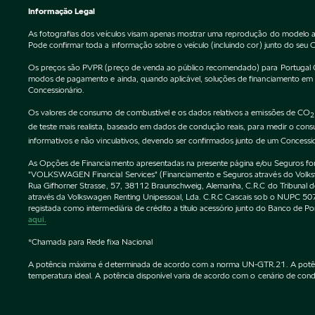
Informação Legal
As fotografias dos veículos visam apenas mostrar uma reprodução do modelo a
Pode confirmar toda a informação sobre o veículo (incluindo cor) junto do seu 
Os preços são PVPR (preço de venda ao público recomendado) para Portugal Cont
modos de pagamento e ainda, quando aplicável, soluções de financiamento em vi
Concessionário.
Os valores de consumo de combustível e os dados relativos a emissões de CO
2
de teste mais realista, baseado em dados de condução reais, para medir o co
informativos e não vinculativos, devendo ser confirmados junto de um Concessi
As Opções de Financiamento apresentadas na presente página e/ou Seguros forne
"VOLKSWAGEN Financial Services" (Financiamento e Seguros através do Vol
Rua Gifhorner Strasse, 57, 38112 Braunschweig, Alemanha, C.R.C do Tribuna
através da Volkswagen Renting Unipessoal, Lda. C.R.C Cascais sob o NUPC
registada como intermediária de crédito a título acessório junto do Banco de 
aqui.
*Chamada para Rede fixa Nacional
A potência máxima é determinada de acordo com a norma UN-GTR.21. A potência 
temperatura ideal. A potência disponível varia de acordo com o cenário de condu