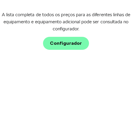
A lista completa de todos os preços para as diferentes linhas de
equipamento e equipamento adicional pode ser consultada no
configurador.
Mais sobre a Škoda
Configurador
Notas importantes
Informação Legal
As fotografias dos veículos visam apenas mostrar uma reprodução do modelo
a que a Campanha corresponde; o Cliente poderá encontrar diferenças entre
aquela fotografia e o veículo em concreto, nomeadamente equipamentos
opcionais. Pode confirmar toda a informação sobre o veículo (incluindo cor)
junto do seu Concessionário.
Os preços são PVPR (preço de venda ao público recomendado) para
Portugal Continental (incluindo impostos). Para informação quanto ao PVPR
final do veículo, incluindo eventuais despesas, descontos ou benefícios
adicionais, condições e modos de pagamento e ainda, quando aplicável,