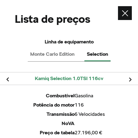
Contacte-nos
Lista de preços
Envie um email
Contacte-nos
Telefone
Linha de equipamento
Monte Carlo Edition
Selection
Kamiq Selection 1.0TSI 116cv
ver também
Configurador
Combustível
Gasolina
Potência do motor
116
Pedido de Contacto
Transmissão
6 Velocidades
Concessionários Škoda
NoVA
Serviço de mobilidade
Preço de tabela
27.196,00 €