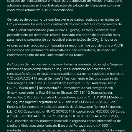
soluções de financiamento em vigor para a aquisição do Veículo e vantagens
adicionais associadas à contratualização de solução de financiamento, deve
contactar diretamente o seu Concessionário.
Os valores de consumo de combustível e os dados relativos a emissões de
CO
apresentados estão em conformidade com o WLTP (Procedimento de
2
Teste Global harmonizado para Veículos Ligeiros). O WLTP consiste num
procedimento de teste mais realista, baseado em dados de condução reais,
para medir o consumo de combustível e as emissões de CO
. Embora os
2
valores apresentados no configurador se encontrem de acordo com o WLTP,
os mesmos são meramente informativos e não vinculativos, devendo ser
confirmados junto de um Concessionário da Marca.
As Opções de Financiamento apresentadas na presente página e/ou Seguros
fornecidos pelas companhias de seguros a identificar no processo de
contratação são da exclusiva responsabilidade da marca registada e licenciada
"VOLKSWAGEN Financial Services" (Financiamento e Seguros através do
Volkswagen Bank GmbH - Sucursal em Portugal | C.R.C Amadora, sob o
NUPC 980463653 | Representação Permanente de Volkswagen Bank
GmbH, com sede na Rua Gifhorner Strasse, 57, 38112 Braunschweig,
Alemanha, C.R.C do Tribunal de Braunschweig sob o nº HTB1819 | Mediador
de Seguros (agente) registado na ASF sob o nº D-HNQM-UQ9MO-22 |.
Renting e Serviços de Mobilidade através da Volkswagen Renting Unipessoal,
Lda. C.R.C Cascais sob o NUPC 507850149, capital social 435.000,00 Euros.
A SIVA - SOCIEDADE DE IMPORTAÇÃO DE VEÍCULOS AUTOMÓVEIS,
S.A., encontra-se devidamente licenciada e registada como intermediária de
crédito a título acessório junto do Banco de Portugal sob o n.º 6651,
mediante contrato de vinculação, não exclusivo, celebrado com o Volkswagen