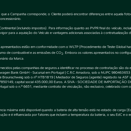
 que a Campanha corresponde; o Cliente poderá encontrar diferenças entre aquela fot
Concessionário.
inental (incluindo impostos). Para informação quanto ao PVPR final do veículo, incluin
gor para a aquisição do Veículo e vantagens adicionais associadas à contratualização 
apresentados estão em conformidade com o WLTP (Procedimento de Teste Global harm
nsumo de combustível e as emissões de CO
. Embora os valores apresentados no confi
2
onário da Marca.
cidos pelas companhias de seguros a identificar no processo de contratação são da exc
kswagen Bank GmbH - Sucursal em Portugal | C.R.C Amadora, sob o NUPC 980463653
l de Braunschweig sob o nº HTB1819 | Mediador de Seguros (agente) registado na AS
 507850149, capital social 435.000,00 Euros. A SIVA - SOCIEDADE DE IMPORTAÇÃO 
Portugal sob o n.º 6651, mediante contrato de vinculação, não exclusivo, celebrado co
máxima está disponível quando a bateria de alta tensão está no estado de carga (EdC)
ção e é influenciada por fatores que incluem a temperatura da bateria, o seu EdC e o en