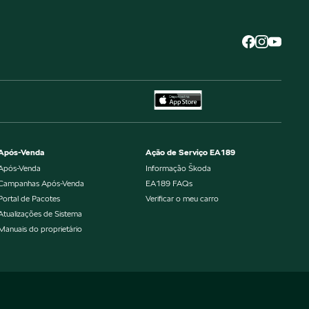
Após-Venda
Ação de Serviço EA189
Após-Venda
Informação Škoda
Campanhas Após-Venda
EA189 FAQs
Portal de Pacotes
Verificar o meu carro
Atualizações de Sistema
Manuais do proprietário