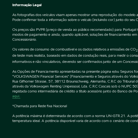
Informação Legal
As fotografias dos veículos visam apenas mostrar uma reprodução do modelo a
Pode confirmar toda a informação sobre o veículo (incluindo cor) junto do seu 
Os preços são PVPR (preço de venda ao público recomendado) para Portugal Cont
modos de pagamento e ainda, quando aplicável, soluções de financiamento em vi
Concessionário.
Os valores de consumo de combustível e os dados relativos a emissões de CO
2
de teste mais realista, baseado em dados de condução reais, para medir o co
informativos e não vinculativos, devendo ser confirmados junto de um Concessi
As Opções de Financiamento apresentadas na presente página e/ou Seguros forne
"VOLKSWAGEN Financial Services" (Financiamento e Seguros através do Vol
Rua Gifhorner Strasse, 57, 38112 Braunschweig, Alemanha, C.R.C do Tribuna
através da Volkswagen Renting Unipessoal, Lda. C.R.C Cascais sob o NUPC
registada como intermediária de crédito a título acessório junto do Banco de 
aqui.
*Chamada para Rede fixa Nacional
A potência máxima é determinada de acordo com a norma UN-GTR.21. A potência 
temperatura ideal. A potência disponível varia de acordo com o cenário de condu