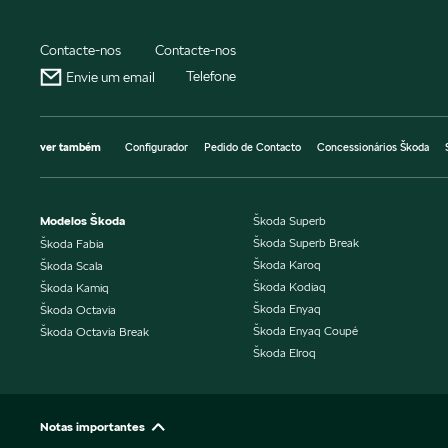
Contacte-nos
Contacte-nos
Telefone
Envie um email
ver também
Configurador
Pedido de Contacto
Concessionários Škoda
Modelos Škoda
Škoda Superb
Škoda Superb Break
Škoda Fabia
Škoda Karoq
Škoda Scala
Škoda Kodiaq
Škoda Kamiq
Škoda Enyaq
Škoda Octavia
Škoda Enyaq Coupé
Škoda Octavia Break
Škoda Elroq
Notas importantes