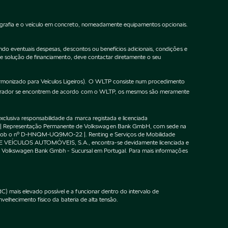
ografia e o veículo em concreto, nomeadamente equipamentos opcionais.
do eventuais despesas, descontos ou benefícios adicionais, condições e
de solução de financiamento, deve contactar diretamente o seu
onizado para Veículos Ligeiros). O WLTP consiste num procedimento
gurador se encontrem de acordo com o WLTP, os mesmos são meramente
lusiva responsabilidade da marca registada e licenciada
 | Representação Permanente de Volkswagen Bank GmbH, com sede na
F sob o nº D-HNQM-UQ9MO-22 |. Renting e Serviços de Mobilidade
DE VEÍCULOS AUTOMÓVEIS, S.A., encontra-se devidamente licenciada e
m o Volkswagen Bank Gmbh - Sucursal em Portugal. Para mais informações
 mais elevado possível e a funcionar dentro do intervalo de
velhecimento físico da bateria de alta tensão.