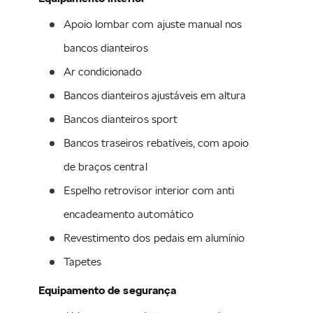
Apoio lombar com ajuste manual nos 
bancos dianteiros
Ar condicionado
Mais sobre a Škoda
Bancos dianteiros ajustáveis em altura
Bancos dianteiros sport
Bancos traseiros rebatíveis, com apoio 
Notas importantes
de braços central
Informação Legal
Espelho retrovisor interior com anti 
As fotografias dos veículos visam apenas mostrar uma reprodução do modelo
encadeamento automático
a que a Campanha corresponde; o Cliente poderá encontrar diferenças entre
aquela fotografia e o veículo em concreto, nomeadamente equipamentos
opcionais. Pode confirmar toda a informação sobre o veículo (incluindo cor)
Revestimento dos pedais em alumínio
junto do seu Concessionário.
Tapetes
Os preços são PVPR (preço de venda ao público recomendado) para
Portugal Continental (incluindo impostos). Para informação quanto ao PVPR
Equipamento de segurança
final do veículo, incluindo eventuais despesas, descontos ou benefícios
adicionais, condições e modos de pagamento e ainda, quando aplicável,