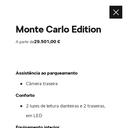
Contacte-nos
Envie um email
Monte Carlo Edition
Contacte-nos
Telefone
29.501,00 €
A partir de
Assistência ao parqueamento
ver também
Câmera traseira
Configurador
Conforto
Pedido de Contacto
2 luzes de leitura dianteiras e 2 traseiras, 
Concessionários Škoda
em LED
Serviço de mobilidade
Equipamento interior