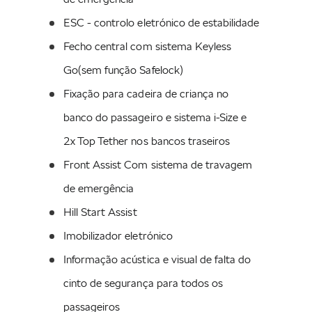
Bank Gmbh - Sucursal em Portugal. Para mais informações
aqui.
ESC - controlo eletrónico de estabilidade
*Chamada para Rede fixa Nacional
Fecho central com sistema Keyless 
A potência máxima é determinada de acordo com a norma UN-GTR.21. A
potência máxima está disponível quando a bateria de alta tensão está no
Go(sem função Safelock)
estado de carga (EdC) mais elevado possível e a funcionar dentro do intervalo
de temperatura ideal. A potência disponível varia de acordo com o cenário de
Fixação para cadeira de criança no 
condução e é influenciada por fatores que incluem a temperatura da bateria, o
seu EdC e o envelhecimento físico da bateria de alta tensão.
banco do passageiro e sistema i-Size e 
2x Top Tether nos bancos traseiros
Imprint
Front Assist Com sistema de travagem 
Definições de Cookies
de emergência
Política de Privacidade
Hill Start Assist
Política de Cookies
Imobilizador eletrónico
Termos e condições
Informação acústica e visual de falta do 
Intermediação de Crédito
cinto de segurança para todos os 
Sistema de denúncia
passageiros