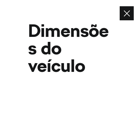
Contacte-nos
Envie um email
Dimensõe
Contacte-nos
s do
Telefone
veículo
ver também
Configurador
Pedido de Contacto
Concessionários Škoda
Serviço de mobilidade