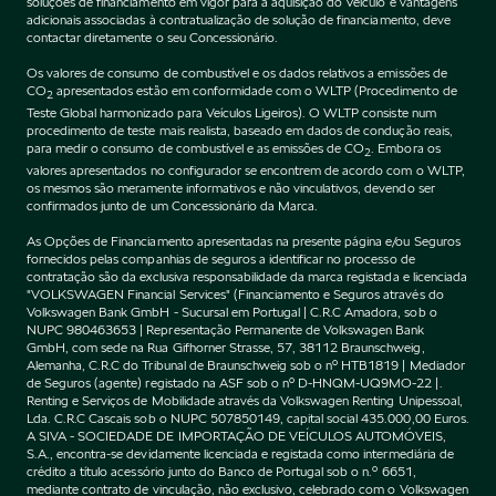
soluções de financiamento em vigor para a aquisição do Veículo e vantagens
adicionais associadas à contratualização de solução de financiamento, deve
contactar diretamente o seu Concessionário.
Os valores de consumo de combustível e os dados relativos a emissões de
CO
apresentados estão em conformidade com o WLTP (Procedimento de
2
Teste Global harmonizado para Veículos Ligeiros). O WLTP consiste num
procedimento de teste mais realista, baseado em dados de condução reais,
para medir o consumo de combustível e as emissões de CO
. Embora os
2
valores apresentados no configurador se encontrem de acordo com o WLTP,
os mesmos são meramente informativos e não vinculativos, devendo ser
confirmados junto de um Concessionário da Marca.
As Opções de Financiamento apresentadas na presente página e/ou Seguros
fornecidos pelas companhias de seguros a identificar no processo de
contratação são da exclusiva responsabilidade da marca registada e licenciada
"VOLKSWAGEN Financial Services" (Financiamento e Seguros através do
Volkswagen Bank GmbH - Sucursal em Portugal | C.R.C Amadora, sob o
NUPC 980463653 | Representação Permanente de Volkswagen Bank
GmbH, com sede na Rua Gifhorner Strasse, 57, 38112 Braunschweig,
Alemanha, C.R.C do Tribunal de Braunschweig sob o nº HTB1819 | Mediador
de Seguros (agente) registado na ASF sob o nº D-HNQM-UQ9MO-22 |.
Renting e Serviços de Mobilidade através da Volkswagen Renting Unipessoal,
Lda. C.R.C Cascais sob o NUPC 507850149, capital social 435.000,00 Euros.
A SIVA - SOCIEDADE DE IMPORTAÇÃO DE VEÍCULOS AUTOMÓVEIS,
S.A., encontra-se devidamente licenciada e registada como intermediária de
crédito a título acessório junto do Banco de Portugal sob o n.º 6651,
mediante contrato de vinculação, não exclusivo, celebrado com o Volkswagen