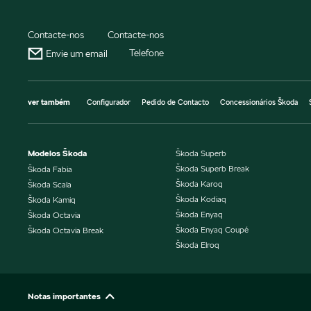
Contacte-nos
Contacte-nos
Telefone
Envie um email
ver também
Configurador
Pedido de Contacto
Concessionários Škoda
Modelos Škoda
Škoda Superb
Škoda Superb Break
Škoda Fabia
Škoda Karoq
Škoda Scala
Škoda Kodiaq
Škoda Kamiq
Škoda Enyaq
Škoda Octavia
Škoda Enyaq Coupé
Škoda Octavia Break
Škoda Elroq
Notas importantes