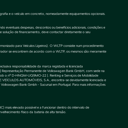
ografia e o veículo em concreto, nomeadamente equipamentos opcionais.
do eventuais despesas, descontos ou benefícios adicionais, condições e
de solução de financiamento, deve contactar diretamente o seu
onizado para Veículos Ligeiros). O WLTP consiste num procedimento
gurador se encontrem de acordo com o WLTP, os mesmos são meramente
lusiva responsabilidade da marca registada e licenciada
 | Representação Permanente de Volkswagen Bank GmbH, com sede na
F sob o nº D-HNQM-UQ9MO-22 |. Renting e Serviços de Mobilidade
DE VEÍCULOS AUTOMÓVEIS, S.A., encontra-se devidamente licenciada e
m o Volkswagen Bank Gmbh - Sucursal em Portugal. Para mais informações
 mais elevado possível e a funcionar dentro do intervalo de
velhecimento físico da bateria de alta tensão.