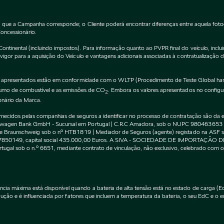
 que a Campanha corresponde; o Cliente poderá encontrar diferenças entre aquela fot
Concessionário.
inental (incluindo impostos). Para informação quanto ao PVPR final do veículo, incluin
gor para a aquisição do Veículo e vantagens adicionais associadas à contratualização 
apresentados estão em conformidade com o WLTP (Procedimento de Teste Global harm
nsumo de combustível e as emissões de CO
. Embora os valores apresentados no confi
2
onário da Marca.
cidos pelas companhias de seguros a identificar no processo de contratação são da exc
kswagen Bank GmbH - Sucursal em Portugal | C.R.C Amadora, sob o NUPC 980463653
l de Braunschweig sob o nº HTB1819 | Mediador de Seguros (agente) registado na AS
 507850149, capital social 435.000,00 Euros. A SIVA - SOCIEDADE DE IMPORTAÇÃO 
Portugal sob o n.º 6651, mediante contrato de vinculação, não exclusivo, celebrado co
máxima está disponível quando a bateria de alta tensão está no estado de carga (EdC)
ção e é influenciada por fatores que incluem a temperatura da bateria, o seu EdC e o en