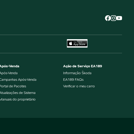
Após-Venda
Ação de Serviço EA189
Após-Venda
Informação Škoda
Campanhas Após-Venda
EA189 FAQs
Portal de Pacotes
Verificar o meu carro
Atualizações de Sistema
Manuais do proprietário