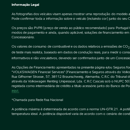
Informação Legal
As fotografias dos veículos visam apenas mostrar uma reprodução do modelo a
Pode confirmar toda a informação sobre o veículo (incluindo cor) junto do seu 
Os preços são PVPR (preço de venda ao público recomendado) para Portugal Cont
modos de pagamento e ainda, quando aplicável, soluções de financiamento em vi
Concessionário.
Os valores de consumo de combustível e os dados relativos a emissões de CO
2
de teste mais realista, baseado em dados de condução reais, para medir o co
informativos e não vinculativos, devendo ser confirmados junto de um Concessi
As Opções de Financiamento apresentadas na presente página e/ou Seguros forne
"VOLKSWAGEN Financial Services" (Financiamento e Seguros através do Vol
Rua Gifhorner Strasse, 57, 38112 Braunschweig, Alemanha, C.R.C do Tribuna
através da Volkswagen Renting Unipessoal, Lda. C.R.C Cascais sob o NUPC
registada como intermediária de crédito a título acessório junto do Banco de 
aqui.
*Chamada para Rede fixa Nacional
A potência máxima é determinada de acordo com a norma UN-GTR.21. A potência 
temperatura ideal. A potência disponível varia de acordo com o cenário de condu