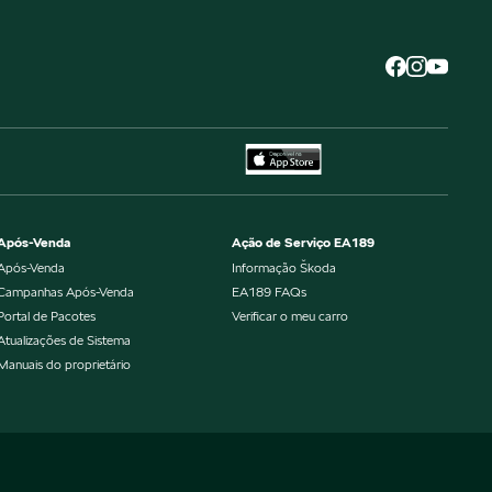
Após-Venda
Ação de Serviço EA189
Após-Venda
Informação Škoda
Campanhas Após-Venda
EA189 FAQs
Portal de Pacotes
Verificar o meu carro
Atualizações de Sistema
Manuais do proprietário