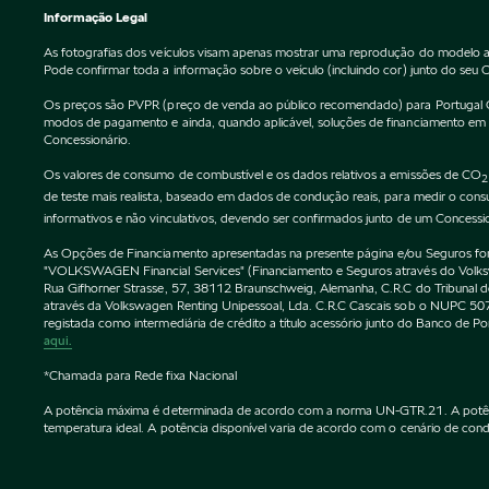
Informação Legal
As fotografias dos veículos visam apenas mostrar uma reprodução do modelo a
Pode confirmar toda a informação sobre o veículo (incluindo cor) junto do seu 
Os preços são PVPR (preço de venda ao público recomendado) para Portugal Cont
modos de pagamento e ainda, quando aplicável, soluções de financiamento em vi
Concessionário.
Os valores de consumo de combustível e os dados relativos a emissões de CO
2
de teste mais realista, baseado em dados de condução reais, para medir o co
informativos e não vinculativos, devendo ser confirmados junto de um Concessi
As Opções de Financiamento apresentadas na presente página e/ou Seguros forne
"VOLKSWAGEN Financial Services" (Financiamento e Seguros através do Vol
Rua Gifhorner Strasse, 57, 38112 Braunschweig, Alemanha, C.R.C do Tribuna
através da Volkswagen Renting Unipessoal, Lda. C.R.C Cascais sob o NUPC
registada como intermediária de crédito a título acessório junto do Banco de 
aqui.
*Chamada para Rede fixa Nacional
A potência máxima é determinada de acordo com a norma UN-GTR.21. A potência 
temperatura ideal. A potência disponível varia de acordo com o cenário de condu