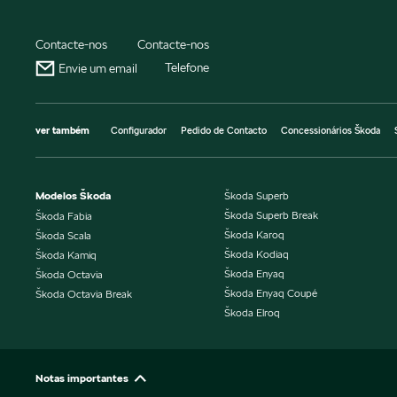
Contacte-nos
Contacte-nos
Telefone
Envie um email
ver também
Configurador
Pedido de Contacto
Concessionários Škoda
Modelos Škoda
Škoda Superb
Škoda Superb Break
Škoda Fabia
Škoda Karoq
Škoda Scala
Škoda Kodiaq
Škoda Kamiq
Škoda Enyaq
Škoda Octavia
Škoda Enyaq Coupé
Škoda Octavia Break
Škoda Elroq
Notas importantes