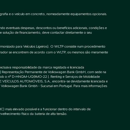
ografia e o veículo em concreto, nomeadamente equipamentos opcionais.
do eventuais despesas, descontos ou benefícios adicionais, condições e
de solução de financiamento, deve contactar diretamente o seu
onizado para Veículos Ligeiros). O WLTP consiste num procedimento
gurador se encontrem de acordo com o WLTP, os mesmos são meramente
lusiva responsabilidade da marca registada e licenciada
 | Representação Permanente de Volkswagen Bank GmbH, com sede na
F sob o nº D-HNQM-UQ9MO-22 |. Renting e Serviços de Mobilidade
DE VEÍCULOS AUTOMÓVEIS, S.A., encontra-se devidamente licenciada e
m o Volkswagen Bank Gmbh - Sucursal em Portugal. Para mais informações
 mais elevado possível e a funcionar dentro do intervalo de
velhecimento físico da bateria de alta tensão.