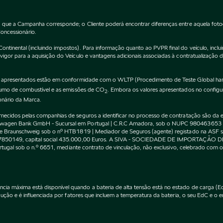
 que a Campanha corresponde; o Cliente poderá encontrar diferenças entre aquela fot
Concessionário.
inental (incluindo impostos). Para informação quanto ao PVPR final do veículo, incluin
gor para a aquisição do Veículo e vantagens adicionais associadas à contratualização 
apresentados estão em conformidade com o WLTP (Procedimento de Teste Global harm
nsumo de combustível e as emissões de CO
. Embora os valores apresentados no confi
2
onário da Marca.
cidos pelas companhias de seguros a identificar no processo de contratação são da exc
kswagen Bank GmbH - Sucursal em Portugal | C.R.C Amadora, sob o NUPC 980463653
l de Braunschweig sob o nº HTB1819 | Mediador de Seguros (agente) registado na AS
 507850149, capital social 435.000,00 Euros. A SIVA - SOCIEDADE DE IMPORTAÇÃO 
Portugal sob o n.º 6651, mediante contrato de vinculação, não exclusivo, celebrado co
máxima está disponível quando a bateria de alta tensão está no estado de carga (EdC)
ção e é influenciada por fatores que incluem a temperatura da bateria, o seu EdC e o en