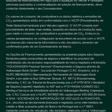
soluções de financiamento em vigor para a aquisição do Veículo e vantagens
adicionais associadas à contratualização de solução de financiamento, deve
contactar diretamente o seu Concessionário.
Os valores de consumo de combustível e os dados relativos a emissões de
CO
apresentados estão em conformidade com o WLTP (Procedimento de
2
Teste Global harmonizado para Veículos Ligeiros). O WLTP consiste num
procedimento de teste mais realista, baseado em dados de condução reais,
para medir o consumo de combustível e as emissões de CO
. Embora os
2
valores apresentados no configurador se encontrem de acordo com o WLTP,
os mesmos são meramente informativos e não vinculativos, devendo ser
confirmados junto de um Concessionário da Marca.
As Opções de Financiamento apresentadas na presente página e/ou Seguros
fornecidos pelas companhias de seguros a identificar no processo de
contratação são da exclusiva responsabilidade da marca registada e licenciada
"VOLKSWAGEN Financial Services" (Financiamento e Seguros através do
Volkswagen Bank GmbH - Sucursal em Portugal | C.R.C Amadora, sob o
NUPC 980463653 | Representação Permanente de Volkswagen Bank
GmbH, com sede na Rua Gifhorner Strasse, 57, 38112 Braunschweig,
Alemanha, C.R.C do Tribunal de Braunschweig sob o nº HTB1819 | Mediador
de Seguros (agente) registado na ASF sob o nº D-HNQM-UQ9MO-22 |.
Renting e Serviços de Mobilidade através da Volkswagen Renting Unipessoal,
Lda. C.R.C Cascais sob o NUPC 507850149, capital social 435.000,00 Euros.
A SIVA - SOCIEDADE DE IMPORTAÇÃO DE VEÍCULOS AUTOMÓVEIS,
S.A., encontra-se devidamente licenciada e registada como intermediária de
crédito a título acessório junto do Banco de Portugal sob o n.º 6651,
mediante contrato de vinculação, não exclusivo, celebrado com o Volkswagen