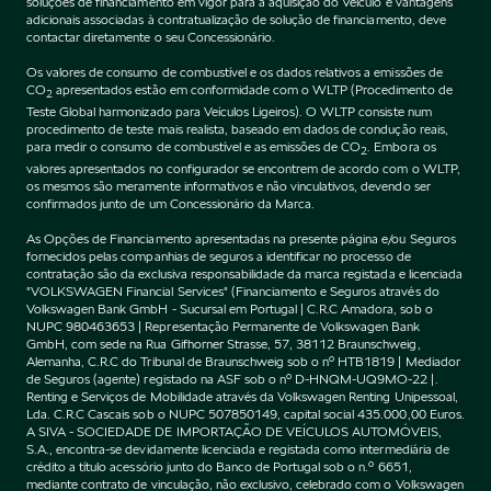
soluções de financiamento em vigor para a aquisição do Veículo e vantagens
adicionais associadas à contratualização de solução de financiamento, deve
contactar diretamente o seu Concessionário.
Os valores de consumo de combustível e os dados relativos a emissões de
CO
apresentados estão em conformidade com o WLTP (Procedimento de
2
Teste Global harmonizado para Veículos Ligeiros). O WLTP consiste num
procedimento de teste mais realista, baseado em dados de condução reais,
para medir o consumo de combustível e as emissões de CO
. Embora os
2
valores apresentados no configurador se encontrem de acordo com o WLTP,
os mesmos são meramente informativos e não vinculativos, devendo ser
confirmados junto de um Concessionário da Marca.
As Opções de Financiamento apresentadas na presente página e/ou Seguros
fornecidos pelas companhias de seguros a identificar no processo de
contratação são da exclusiva responsabilidade da marca registada e licenciada
"VOLKSWAGEN Financial Services" (Financiamento e Seguros através do
Volkswagen Bank GmbH - Sucursal em Portugal | C.R.C Amadora, sob o
NUPC 980463653 | Representação Permanente de Volkswagen Bank
GmbH, com sede na Rua Gifhorner Strasse, 57, 38112 Braunschweig,
Alemanha, C.R.C do Tribunal de Braunschweig sob o nº HTB1819 | Mediador
de Seguros (agente) registado na ASF sob o nº D-HNQM-UQ9MO-22 |.
Renting e Serviços de Mobilidade através da Volkswagen Renting Unipessoal,
Lda. C.R.C Cascais sob o NUPC 507850149, capital social 435.000,00 Euros.
A SIVA - SOCIEDADE DE IMPORTAÇÃO DE VEÍCULOS AUTOMÓVEIS,
S.A., encontra-se devidamente licenciada e registada como intermediária de
crédito a título acessório junto do Banco de Portugal sob o n.º 6651,
mediante contrato de vinculação, não exclusivo, celebrado com o Volkswagen