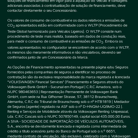
soluções de financiamento em vigor para a aquisição do Veículo e vantagens
adicionais associadas à contratualização de solução de financiamento, deve
contactar diretamente o seu Concessionário.
Os valores de consumo de combustível e os dados relativos a emissões de
CO
apresentados estão em conformidade com o WLTP (Procedimento de
2
Teste Global harmonizado para Veículos Ligeiros). O WLTP consiste num
procedimento de teste mais realista, baseado em dados de condução reais,
para medir o consumo de combustível e as emissões de CO
. Embora os
2
valores apresentados no configurador se encontrem de acordo com o WLTP,
os mesmos são meramente informativos e não vinculativos, devendo ser
confirmados junto de um Concessionário da Marca.
As Opções de Financiamento apresentadas na presente página e/ou Seguros
fornecidos pelas companhias de seguros a identificar no processo de
contratação são da exclusiva responsabilidade da marca registada e licenciada
"VOLKSWAGEN Financial Services" (Financiamento e Seguros através do
Volkswagen Bank GmbH - Sucursal em Portugal | C.R.C Amadora, sob o
NUPC 980463653 | Representação Permanente de Volkswagen Bank
GmbH, com sede na Rua Gifhorner Strasse, 57, 38112 Braunschweig,
Alemanha, C.R.C do Tribunal de Braunschweig sob o nº HTB1819 | Mediador
de Seguros (agente) registado na ASF sob o nº D-HNQM-UQ9MO-22 |.
Renting e Serviços de Mobilidade através da Volkswagen Renting Unipessoal,
Lda. C.R.C Cascais sob o NUPC 507850149, capital social 435.000,00 Euros.
A SIVA - SOCIEDADE DE IMPORTAÇÃO DE VEÍCULOS AUTOMÓVEIS,
S.A., encontra-se devidamente licenciada e registada como intermediária de
crédito a título acessório junto do Banco de Portugal sob o n.º 6651,
mediante contrato de vinculação, não exclusivo, celebrado com o Volkswagen